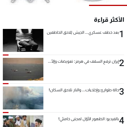
شاهد البرامج
الترددات
الأكثر قراءة
1
بعد خطف عسكري... الجيش يُلاحق الخاطفين
عن MTV
وظائف
الإنـتـاج
تواصل معنا
لاعلاناتكم
شروط الإسـتخدام
سياسة الخصوصية
2
إيران ترفع السقف في هرمز: تعويضات وإلّا...
3
حالة طوارئ وإخلاءات... والنار تلاحق السكان!
4
بالفيديو: الظهور الأوّل لمجتبى خامنئي!