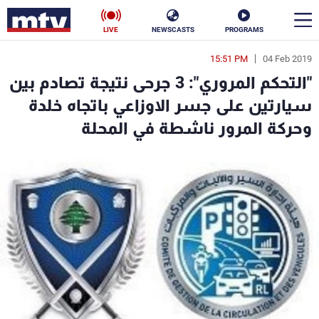
LIVE
NEWSCASTS
PROGRAMS
15:51 PM
04 Feb 2019
en
"التحكم المروري": 3 جرحى نتيجة تصادم بين
الأخبار
سيارتين على جسر الاوزاعي باتجاه خلدة
وحركة المرور ناشطة في المحلة
سياسة
ناس
إقتصاد
فن
منوعات
رياضة
كأس العالم
البرامج
جدول البرامج