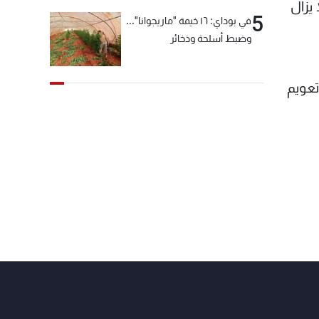
يزال
5
في بوداي: ١٦ خيمة "ماريجوانا"...
وضبط أسلحة وذخائر
تعويم