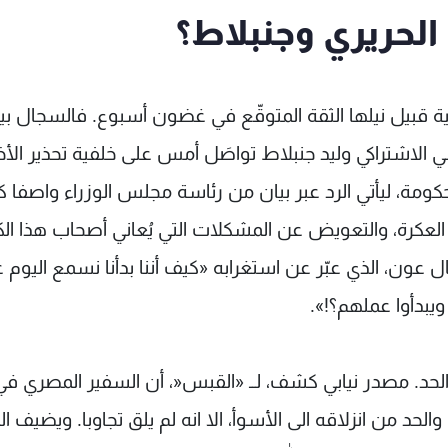
الحريري وجنبلاط؟
نية قبيل نيلها الثقة المتوقّع في غضون أسبوع. فالسجال بي
الاشتراكي وليد جنبلاط تواصَل أمس على خلفية تحذير الأخ
مة، ليأتي الرد عبر بيان من رئاسة مجلس الوزراء واصفا ك
ه العكرة، والتعويض عن المشكلات التي يُعاني أصحاب هذا الك
عون، الذي عبّر عن استغرابه «كيف أننا بدأنا نسمع اليوم ع
ويبدأوا عملهم؟!».
ا الحد. مصدر نيابي كشف، لــ «القبس«، أن السفير المصري في
الحد من انزلاقه الى الأسوأ، الا انه لم يلق تجاوبا. ويضيف ا