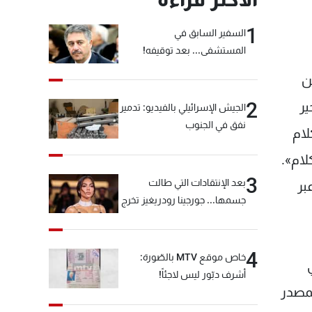
1
السفير السابق في
المستشفى... بعد توقيفه!
ن
2
ير
الجيش الإسرائيلي بالفيديو: تدمير
نفق في الجنوب
لام
لام».
3
بعد الإنتقادات التي طالت
بر
جسمها... جورجينا رودريغيز تخرج
عن صمتها
4
خاص موقع MTV بالصّورة:
أشرف دبّور ليس لاجئاً!
لمصدر