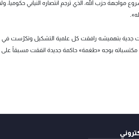
مواجهة حزب الله، الذي ترجم انتصاره النيابي حكوميا، ولا 
ه».
ت جدية بتهميشه رافقت كل علمية التشكيل وتكرّست في 
ن مكتسباته بوجه «طغمة» حاكمة جديدة اتفقت مسبقاً على
كتروني