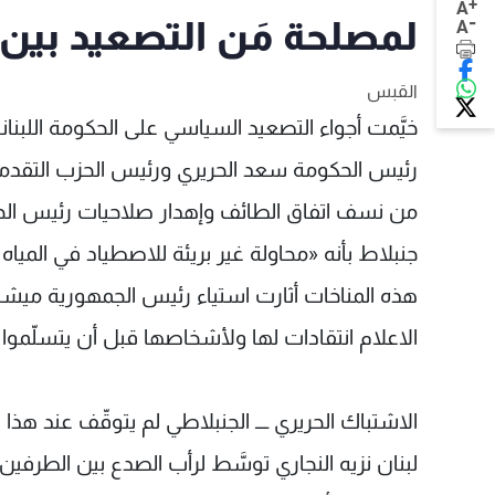
+
A
-
لمصلحة مَن التصعيد بين 
A
القبس
خيَّمت أجواء التصعيد السياسي على الحكومة اللبنا
رئيس الحكومة سعد الحريري ورئيس الحزب التقدمي 
من نسف اتفاق الطائف وإهدار صلاحيات رئيس الحكو
جنبلاط بأنه «محاولة غير بريئة للاصطياد في الميا
هذه المناخات أثارت استياء رئيس الجمهورية ميشال 
الاعلام انتقادات لها ولأشخاصها قبل أن يتسلّموا 
الاشتباك الحريري ــــ الجنبلاطي لم يتوقّف عند هذ
لبنان نزيه النجاري توسَّط لرأب الصدع بين الطرفين و