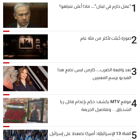
1
"عمل حازم في لبنان"... ماذا أعلن نتنياهو؟
2
صورة خُبئت لأكثر من مئة عام
3
بعد واقعة الضرب... كارمن لبس تضع هذا
الفيديو برسم المعنيين
4
موقع MTV يكشف: حكم بإعدام قاتل ريا
الشدياق… وتفاصيل الجريمة
5
القناة 13 الإسرائيليّة: أميركا تضغط على إسرائيل