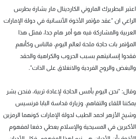
شاهد البرامج
اعتبر البطريرك الماروني الكاردينال مار بشارة بطرس
الترددات
الراعي ان "عقد مؤتمر الأخوة الأنسانية في دولة الإمارات
العربية والمشاركة فيه هو أمر هام جدا، فمثل هذا
عن MTV
وظائف
الإنـتـاج
تواصل معنا
المؤتمر بات حاجة ملحة لعالم اليوم، فالناس وكأنهم
لاعلاناتكم
شروط الإسـتخدام
فقدوا إنسانيتهم بسبب الحروب والكراهية والحقد
سياسة الخصوصية
والبغض والروح الفردية والانغلاق على الذات".
وقال: "نحن اليوم بأمس الحاجة لإعادة تربية، فنحن بشر
يمكننا اللقاء والتفاهم. وزيارة قداسة البابا فرنسيس
وشيخ الأزهر احمد الطيب لدولة الإمارات كونهما الرمزين
الأكبرين في المسيحية والإسلام يعطي دفعا لمفهوم
الأخوة بأن الأديان هي نبع لهذا المفهوم. فكل الأديان