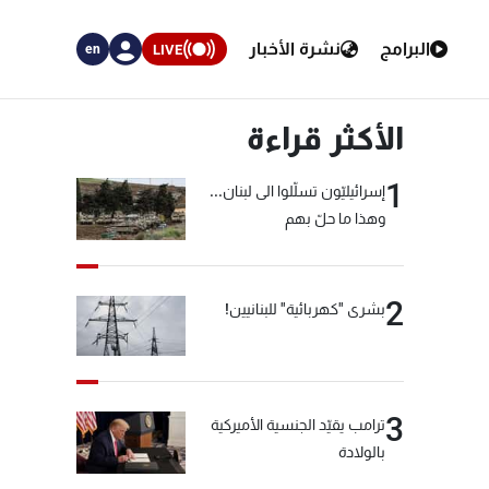
البرامج
نشرة الأخبار
LIVE
en
الأكثر قراءة
1
إسرائيليّون تسلّلوا الى لبنان...
وهذا ما حلّ بهم
2
بشرى "كهربائية" للبنانيين!
3
ترامب يقيّد الجنسية الأميركية
بالولادة