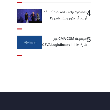
4
بالفيديو: ترامب يُنقذ طفلاً... "لا
أريده أن يكون مثل بايدن"!
5
مجموعة CMA CGM عبر
شركتها التابعة CEVA Logistics
تُنجز الاستحواذ على مجموعة
فتّال