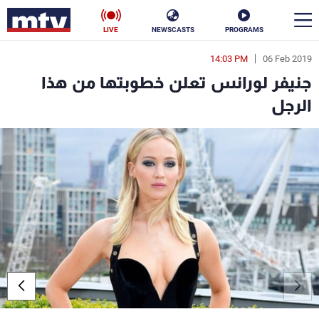
LIVE
NEWSCASTS
PROGRAMS
14:03 PM
06 Feb 2019
en
جنيفر لورانس تعلن خطوبتها من هذا
الأخبار
الرجل
سياسة
ناس
إقتصاد
فن
منوعات
رياضة
كأس العالم
البرامج
جدول البرامج