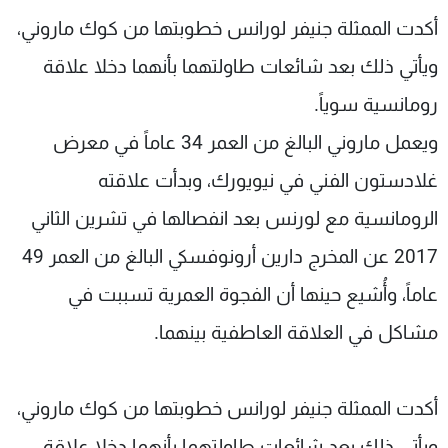
شاهد البرامج
أكدت الممثلة جنيفر لورانس خطوبتها من كوك ماروني،
الترددات
ويأتي ذلك بعد شائعات طاولتهما بأنهما دخلا علاقة
رومانسية سوياً.
عن MTV
وظائف
الإنـتـاج
تواصل معنا
ويعمل ماروني البالغ من العمر 34 عاماً في معرض
لاعلاناتكم
شروط الإسـتخدام
غلادستون الفني في نيويورك، وبدأت علاقته
سياسة الخصوصية
الرومانسية مع لورنس بعد انفصالها في تشرين الثاني
2017 عن المخرج دارين أرونوفسكي البالغ من العمر 49
عاماً، وأُشيع حينها أن الفجوة العمرية تسببت في
مشاكل في العلاقة العاطفية بينهما.
أكدت الممثلة جنيفر لورانس خطوبتها من كوك ماروني،
ويأتي ذلك بعد شائعات طاولتهما بأنهما دخلا علاقة