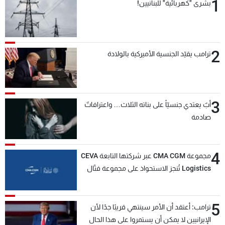
1
بشرى "كهربائية" للبنانيين!
2
ترامب يقيّد الجنسية الأميركية بالولادة
3
أبٌ يعتدي جنسيّاً على بناته الثلاث… واعترافاتٌ
صادمة
4
مجموعة CMA CGM عبر شركتها التابعة CEVA
Logistics تُنجز الاستحواذ على مجموعة فتّال
5
ترامب: أعتقد أن الأمر سينتهي قريبًا جدًا لأن
الإيرانيين لا يمكن أن يستمروا على هذا الحال