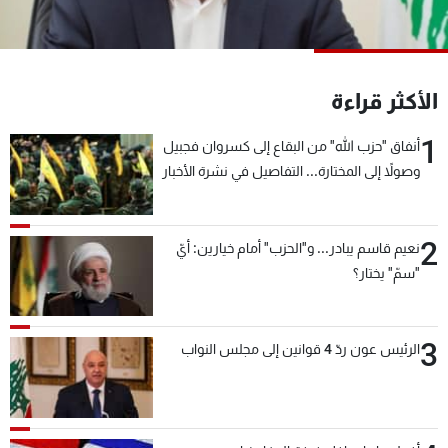
شاهد البرامج
الترددات
الأكثر قراءة
عن MTV
وظائف
الإنـتـاج
تواصل معنا
1
أنفاق "حزب الله" من البقاع إلى كسروان فجبيل
لاعلاناتكم
شروط الإسـتخدام
وصولاً إلى المختارة... التفاصيل في نشرة الأخبار
سياسة الخصوصية
بعد قليل
2
نعيم قاسم يبادر... و"الحزب" أمام خيارين: أيّ
"سمّ" يختار؟
3
الرئيس عون ردّ 4 قوانين إلى مجلس النواب