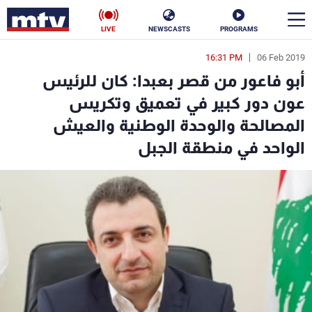
LIVE
NEWSCASTS
PROGRAMS
16:31 PM
06 Feb 2019
en
أبو فاعور من قصر بعبدا: كان للرئيس
الأخبار
عون دور كبير في تعميق وتكريس
المصالحة والوحدة الوطنية والعيش
سياسة
ناس
الواحد في منطقة الجبل
إقتصاد
فن
منوعات
رياضة
كأس العالم
البرامج
جدول البرامج