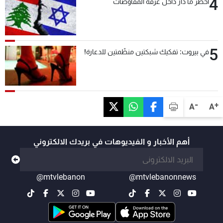
4
أخطر ما دار داخل غرفة المفاوضات
5
في بيروت: تفكيك شبكتين منظّمتين للدعارة!
-
+
A
A
أهم الأخبار و الفيديوهات في بريدك الالكتروني
@mtvlebanon
@mtvlebanonnews