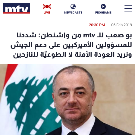
LIVE
NEWSCASTS
PROGRAMS
20:30 PM
06 Feb 2019
en
بو صعب للـ mtv من واشنطن: شددنا
الأخبار
للمسؤولين الأميركيين على دعم الجيش
ونريد العودة الآمنة لا الطوعيّة للنازحين
سياسة
ناس
إقتصاد
فن
منوعات
رياضة
كأس العالم
البرامج
جدول البرامج