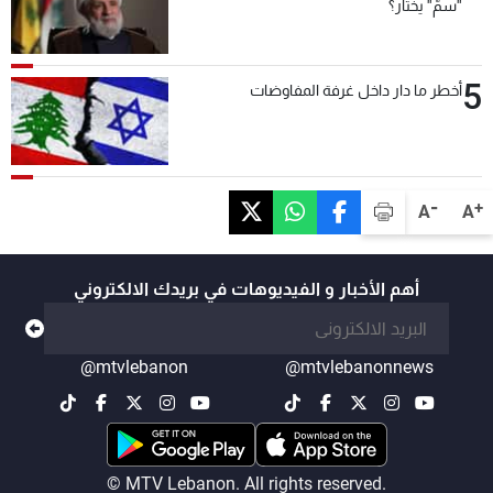
"سمّ" يختار؟
5
أخطر ما دار داخل غرفة المفاوضات
-
+
A
A
أهم الأخبار و الفيديوهات في بريدك الالكتروني
@mtvlebanon
@mtvlebanonnews
© MTV Lebanon. All rights reserved.