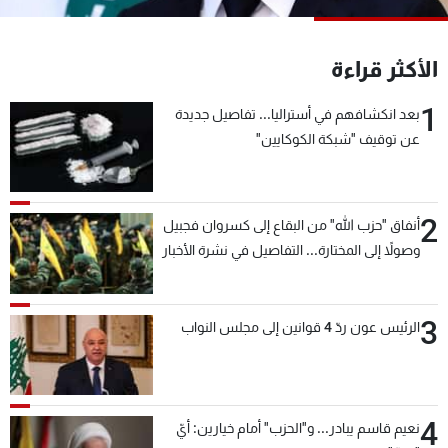
شاهد البرامج
الترددات
الأكثر قراءة
1
بعد انكشافهم في أستراليا... تفاصيل جديدة
عن MTV
وظائف
الإنـتـاج
تواصل معنا
عن توقيف "شبكة الكوكايين"
لاعلاناتكم
شروط الإسـتخدام
سياسة الخصوصية
2
أنفاق "حزب الله" من البقاع إلى كسروان فجبيل
وصولاً إلى المختارة... التفاصيل في نشرة الأخبار
بعد قليل
3
الرئيس عون ردّ 4 قوانين إلى مجلس النواب
4
نعيم قاسم يبادر... و"الحزب" أمام خيارين: أيّ