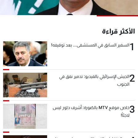
شاهد البرامج
الترددات
الأكثر قراءة
عن MTV
وظائف
الإنـتـاج
تواصل معنا
1
السفير السابق في المستشفى... بعد توقيفه!
لاعلاناتكم
شروط الإسـتخدام
سياسة الخصوصية
2
الجيش الإسرائيلي بالفيديو: تدمير نفق في
الجنوب
3
خاص موقع MTV بالصّورة: أشرف دبّور ليس
لاجئاً!