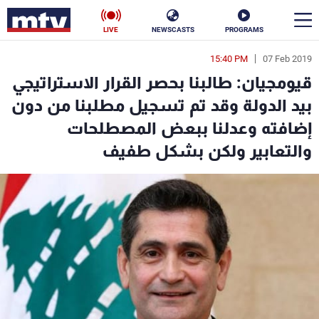
LIVE
NEWSCASTS
PROGRAMS
15:40 PM
07 Feb 2019
en
قيومجيان: طالبنا بحصر القرار الاستراتيجي
الأخبار
بيد الدولة وقد تم تسجيل مطلبنا من دون
إضافته وعدلنا ببعض المصطلحات
سياسة
ناس
والتعابير ولكن بشكل طفيف
إقتصاد
فن
منوعات
رياضة
كأس العالم
البرامج
جدول البرامج