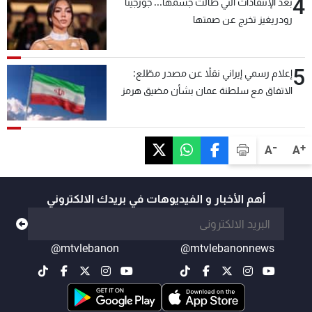
4
بعد الإنتقادات التي طالت جسمها... جورجينا
رودريغيز تخرج عن صمتها
5
إعلام رسمي إيراني نقلاً عن مصدر مطّلع:
الاتفاق مع سلطنة عمان بشأن مضيق هرمز
سيتأجل ما دامت أميركا تهدد إيران
-
+
A
A
أهم الأخبار و الفيديوهات في بريدك الالكتروني
@mtvlebanon
@mtvlebanonnews