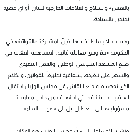
بالنفس» والسلاح والعلاقات الخارجية للبنان، أو اي قضية
تختص بالسيادة.
وحسب الاوساط نفسها، فإنّ المشاركة «القواتية» في
الحكومة «تتمّ وفق معادلة ثنائية: المساهمة الفعّالة في
صنع المشهد السياسي الوطني، والعمل التنفيذي
والسهر على تنفيذه، بشفافية تطبيقاً للقوانين، والكلام
الذي يُفهم منه منع النقاش في مجلس الوزراء لا يُقال
لـ«القوات اللبنانية» التي لا تهدف من خلال ممارسة
مسؤوليتها الى التعطيل، بل الى تصويب الاداء».
وتشير الاوساط، الى «انّ مجلس الوزراء هو المكان