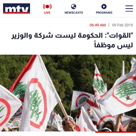
LIVE
NEWSCASTS
PROGRAMS
06:49 AM
09 Feb 2019
en
"القوات": الحكومة ليست شركة والوزير
الأخبار
ليس موظفاً
سياسة
ناس
إقتصاد
فن
منوعات
رياضة
كأس العالم
البرامج
جدول البرامج