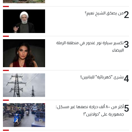
2
من يصدّق الشيخ نعيم؟
3
تكسير سيارة نور غندور في منطقة الرملة
البيضاء
4
بشرى "كهربائية" للبنانيين!
5
أكثر من ٨٠٠ ألف دراجة نصفها غير مسجّل:
جمهورية على "دولابَين"!