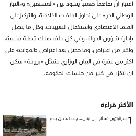
اعتبار انّ تفاهماً ضمنياً يسود بين «المستقبل» و«التيار
الوطني الحر» على تجاوز الملفات الخلافية، والتركيزعلى
الملف الاقتصادي واستكمال التعيينات، وكل ما يتصل
بإدارة شؤون الدولة، وفي كل ملف هناك قطبة مخفية،
واكثر من اعتراض، وما حصل بعد اعتراض «القوات» على
اكثر من فقرة في البيان الوزاري يشكّل «بروفة» يمكن
ان تتكرّر في كثير من جلسات الحكومة.
الأكثر قراءة
1
إسرائيليّون تسلّلوا الى لبنان... وهذا ما حلّ بهم