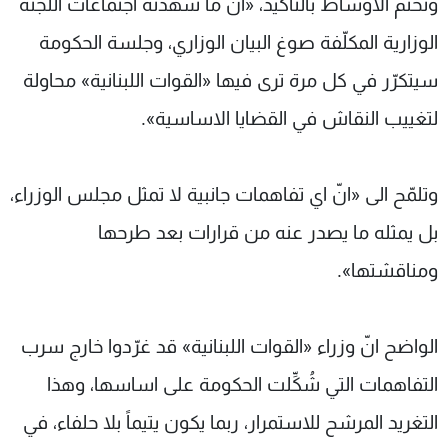
وتختم الاوساط بالتأكيد، «انّ ما شهدته اجتماعات اللجنة
الوزارية المكلّفة صوغ البيان الوزاري، وجلسة الحكومة
سيتكرّر في كل مرة ترى فيها «القوات اللبنانية» محاولة
لتغييب النقاش في القضايا الاساسية».
وتلمّح الى «انّ اي تفاهمات جانبية لا تمثل مجلس الوزراء،
بل يمثله ما يصدر عنه من قرارات بعد طرحها
ومناقشتها».
الواضح انّ وزراء «القوات اللبنانية» قد غرّدوا خارج سرب
التفاهمات التي شُكِّلت الحكومة على اساسها، وهذا
التغريد المرشح للاستمرار، ربما يكون يتيماً بلا حلفاء، في