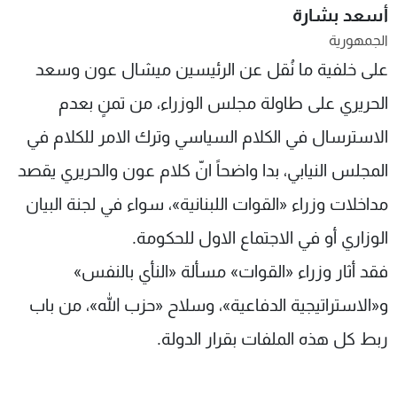
أسعد بشارة
شاهد البرامج
الجمهورية
الترددات
على خلفية ما نُقل عن الرئيسين ميشال عون وسعد
الحريري على طاولة مجلس الوزراء، من تمنٍ بعدم
عن MTV
وظائف
الإنـتـاج
تواصل معنا
الاسترسال في الكلام السياسي وترك الامر للكلام في
لاعلاناتكم
شروط الإسـتخدام
سياسة الخصوصية
المجلس النيابي، بدا واضحاً انّ كلام عون والحريري يقصد
مداخلات وزراء «القوات اللبنانية»، سواء في لجنة البيان
الوزاري أو في الاجتماع الاول للحكومة.
فقد أثار وزراء «القوات» مسألة «النأي بالنفس»
و«الاستراتيجية الدفاعية»، وسلاح «حزب الله»، من باب
ربط كل هذه الملفات بقرار الدولة.