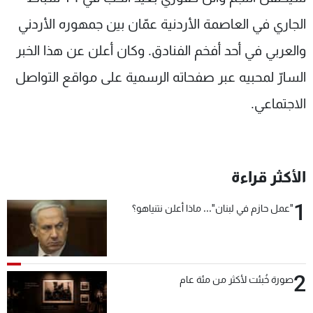
شاهد البرامج
الجاري في العاصمة الأردنية عمّان بين جمهوره الأردني
الترددات
والعربي في أحد أفخم الفنادق. وكان أعلن عن هذا الخبر
السارّ لمحبيه عبر صفحاته الرسمية على مواقع التواصل
عن MTV
وظائف
الإنـتـاج
تواصل معنا
الاجتماعي.
لاعلاناتكم
شروط الإسـتخدام
سياسة الخصوصية
الأكثر قراءة
1
"عمل حازم في لبنان"... ماذا أعلن نتنياهو؟
2
صورة خُبئت لأكثر من مئة عام