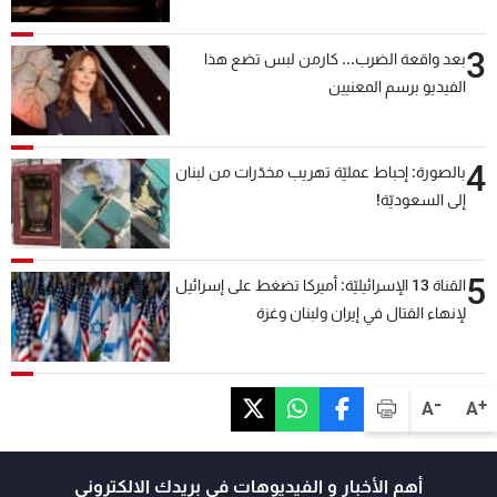
3
بعد واقعة الضرب... كارمن لبس تضع هذا
الفيديو برسم المعنيين
4
بالصورة: إحباط عمليّة تهريب مخدّرات من لبنان
إلى السعوديّة!
5
القناة 13 الإسرائيليّة: أميركا تضغط على إسرائيل
لإنهاء القتال في إيران ولبنان وغزة
-
+
A
A
أهم الأخبار و الفيديوهات في بريدك الالكتروني