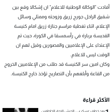
شاهد البرامج
أفادت "الوكالة الوطنية للاعلام" ان إشكالا وقع بين
الترددات
شقيق الراحل جورج زريق وزوجته وممثلي وسائل
الإعلام، اثناء تغطية مراسم جنازة زريق امام كنيسة
عن MTV
وظائف
الإنـتـاج
تواصل معنا
القديسة بربارة في رأسمسقا في الكورة، حيث تم
لاعلاناتكم
شروط الإسـتخدام
الإعتداء على الإعلاميين والمصورين وقيل لهم ان
سياسة الخصوصية
الوقت ليس للاعلام.
وكان امين سر الكنيسة قد طلب من الإعلاميين الخروج
من القاعة وأبلغهم بأن التصاريح تؤخذ خارج الكنيسة.
الأكثر قراءة
بعد خطف عسكري... الجيش يُلاحق الخاطفين