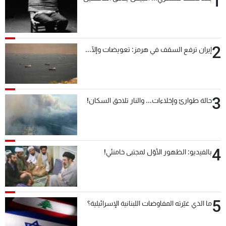
1
2
إيران ترفع السقف في هرمز: تعويضات وإلّا...
3
حالة طوارئ وإخلاءات... والنار تلاحق السكان!
4
بالفيديو: الظهور الأوّل لمجتبى خامنئي!
5
ما الذي غيّرته المفاوضات اللبنانية الإسرائيلية؟