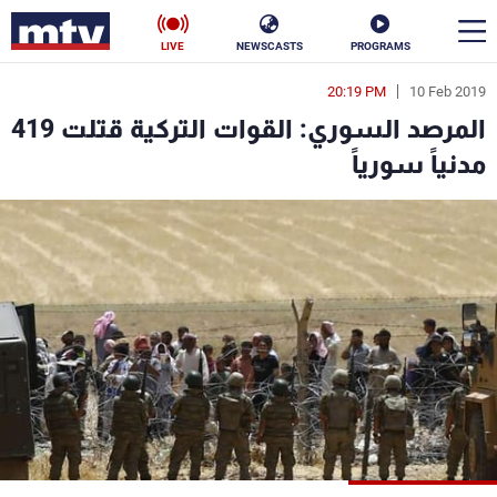
LIVE
NEWSCASTS
PROGRAMS
20:19 PM
10 Feb 2019
en
المرصد السوري: القوات التركية قتلت 419
الأخبار
مدنياً سورياً
سياسة
ناس
إقتصاد
فن
منوعات
رياضة
كأس العالم
البرامج
جدول البرامج