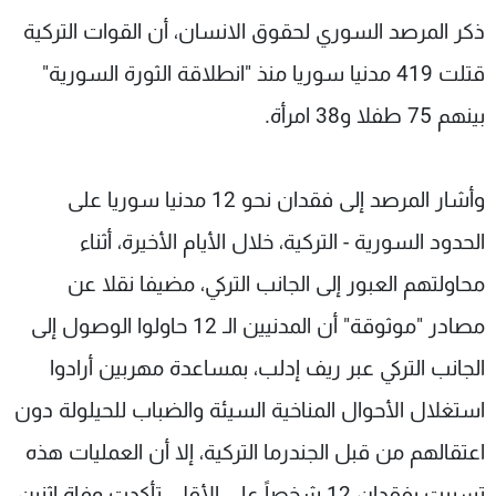
شاهد البرامج
ذكر المرصد السوري لحقوق الانسان، أن القوات التركية
الترددات
قتلت 419 مدنيا سوريا منذ "انطلاقة الثورة السورية"
بينهم 75 طفلا و38 امرأة.
عن MTV
وظائف
الإنـتـاج
تواصل معنا
لاعلاناتكم
شروط الإسـتخدام
وأشار المرصد إلى فقدان نحو 12 مدنيا سوريا على
سياسة الخصوصية
الحدود السورية - التركية، خلال الأيام الأخيرة، أثناء
محاولتهم العبور إلى الجانب التركي، مضيفا نقلا عن
مصادر "موثوقة" أن المدنيين الـ 12 حاولوا الوصول إلى
الجانب التركي عبر ريف إدلب، بمساعدة مهربين أرادوا
استغلال الأحوال المناخية السيئة والضباب للحيلولة دون
اعتقالهم من قبل الجندرما التركية، إلا أن العمليات هذه
تسببت بفقدان 12 شخصاً على الأقل، تأكدت وفاة اثنين