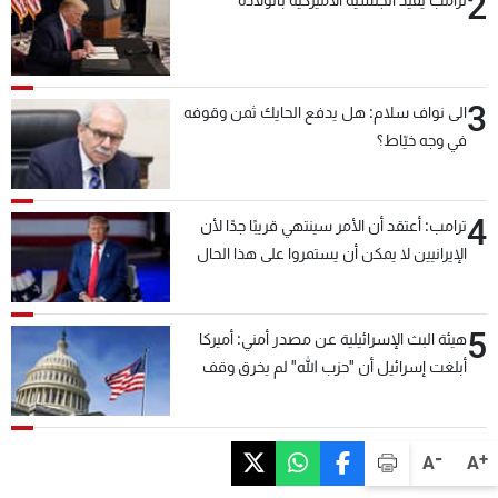
2
3
الى نواف سلام: هل يدفع الحايك ثمن وقوفه
في وجه خيّاط؟
4
ترامب: أعتقد أن الأمر سينتهي قريبًا جدًا لأن
الإيرانيين لا يمكن أن يستمروا على هذا الحال
5
هيئة البث الإسرائيلية عن مصدر أمني: أميركا
أبلغت إسرائيل أن "حزب الله" لم يخرق وقف
إطلاق النار أمس في مجدل زون وطلبت منها
عدم التصعيد خشية أن يؤثر ذلك على مفاوضات
روما
-
+
A
A