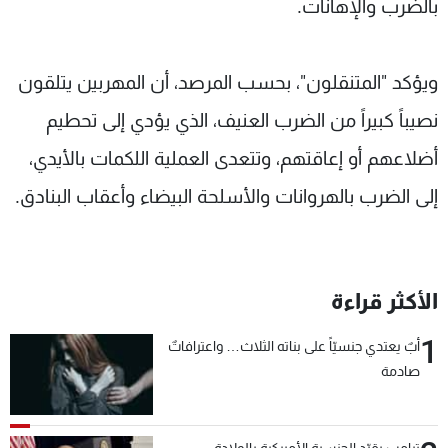
بالضرب والإهانات.
ويؤكد "المتنقلون"، بحسب المرصد، أن المهربين يتلقون
نصيباً كبيراً من الضرب العنيف، الذي يؤدي إلى تحطيم
أضلاعهم أو إعاقتهم، وتتعدى العملية اللكمات بالأيدي،
إلى الضرب بالهروانات والأسلحة البيضاء وأعقاب البنادق.
الأكثر قراءة
1
أبٌ يعتدي جنسيّاً على بناته الثلاث… واعترافاتٌ
صادمة
ترامب يقيّد الجنسية الأميركية بالولادة