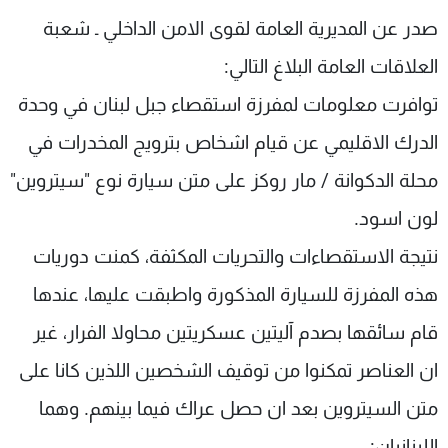
شاهد البرامج
صدر عن المديرية العامة لقوى الامن الداخلي ـ شعبة
الترددات
العلاقات العامة البلاغ التالي:
توافرت معلومات لمفرزة استقصاء جبل لبنان في وحدة
عن MTV
وظائف
الإنـتـاج
تواصل معنا
الدرك الاقليمي عن قيام اشخاص بترويج المخدرات في
لاعلاناتكم
شروط الإسـتخدام
محلة الدكوانة / مار روكز على متن سيارة نوع "سيتروين"
سياسة الخصوصية
لون اسود.
نتيجة الاستقصاءات والتحريات المكثفة، كمنت دوريات
هذه المفرزة للسيارة المذكورة واطبقت عليها، عندها
قام سائقها بصدم آليتين عسكريتين محاولا الفرار، غير
ان العناصر تمكنوا من توقيف الشخصين اللذين كانا على
متن السيتروين بعد ان حصل عراك فيما بينهم. وهما
اللبنانيان: