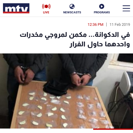
LIVE
NEWSCASTS
PROGRAMS
12:36 PM
11 Feb 2019
en
في الدكوانة... مكمن لمروجي مخدرات
الأخبار
واحدهما حاول الفرار
سياسة
ناس
إقتصاد
فن
منوعات
رياضة
كأس العالم
البرامج
جدول البرامج