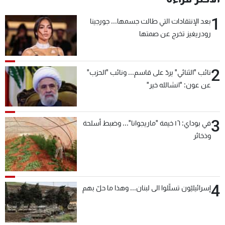
1
بعد الإنتقادات التي طالت جسمها... جورجينا
رودريغيز تخرج عن صمتها
2
نائب "الثنائي" يردّ على قاسم... ونائب "الحزب"
عن عون: "انشالله خير"
3
في بوداي: ١٦ خيمة "ماريجوانا"... وضبط أسلحة
وذخائر
4
إسرائيليّون تسلّلوا الى لبنان... وهذا ما حلّ بهم