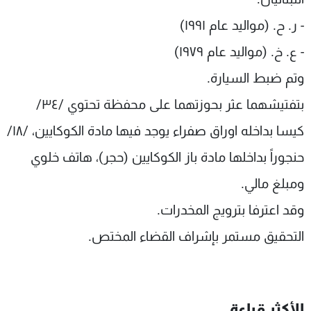
- ر. ح. (مواليد عام ١٩٩١)
- ع. خ. (مواليد عام ١٩٧٩)
وتم ضبط السيارة.
بتفتيشهما عثر بحوزتهما على محفظة تحتوي /٣٤/
كيسا بداخله اوراق صفراء يوجد فيها مادة الكوكايين، /١٨/
حنجوراً بداخلها مادة باز الكوكايين (حجر)، هاتف خلوي
ومبلغ مالي.
وقد اعترفا بترويج المخدرات.
التحقيق مستمر بإشراف القضاء المختص.
الأكثر قراءة