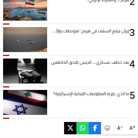
2
3
إيران ترفع السقف في هرمز: تعويضات وإلّا...
4
بعد خطف عسكري... الجيش يُلاحق الخاطفين
5
ما الذي غيّرته المفاوضات اللبنانية الإسرائيلية؟
-
+
A
A