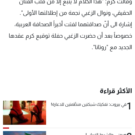
وقالت كرم: "هذا الكلام لا ينبع إلّا من قلب الفنان
الحقيقي، ونوال الزغبي نجمة من إطلالتها الأولى".
إشارة الى أنّ صداقتهما لفتت أخيراً الصحافة العربية،
خصوصاً بعد أن حضرت الزغبي حفلة توقيع كرم عقدها
الجديد مع "روتانا".
الأكثر قراءة
1
في بيروت: تفكيك شبكتين منظّمتين للدعارة!
هرمز... والشرط الإيراني!