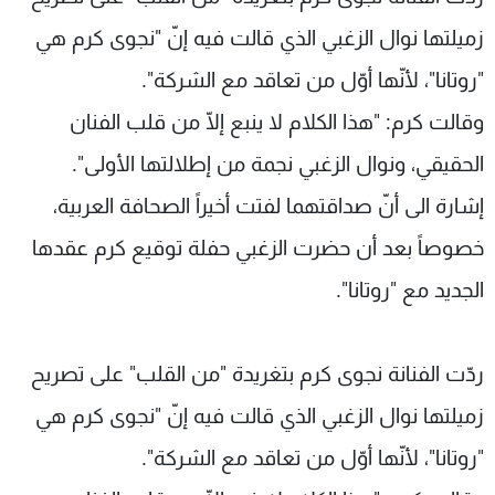
شاهد البرامج
زميلتها نوال الزغبي الذي قالت فيه إنّ "نجوى كرم هي
الترددات
"روتانا"، لأنّها أوّل من تعاقد مع الشركة".
وقالت كرم: "هذا الكلام لا ينبع إلّا من قلب الفنان
عن MTV
وظائف
الإنـتـاج
تواصل معنا
الحقيقي، ونوال الزغبي نجمة من إطلالتها الأولى".
لاعلاناتكم
شروط الإسـتخدام
سياسة الخصوصية
إشارة الى أنّ صداقتهما لفتت أخيراً الصحافة العربية،
خصوصاً بعد أن حضرت الزغبي حفلة توقيع كرم عقدها
الجديد مع "روتانا".
ردّت الفنانة نجوى كرم بتغريدة "من القلب" على تصريح
زميلتها نوال الزغبي الذي قالت فيه إنّ "نجوى كرم هي
"روتانا"، لأنّها أوّل من تعاقد مع الشركة".