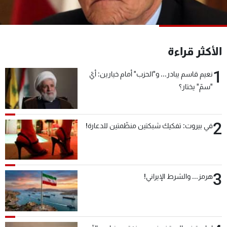
شاهد البرامج
الترددات
الأكثر قراءة
عن MTV
وظائف
الإنـتـاج
تواصل معنا
1
نعيم قاسم يبادر... و"الحزب" أمام خيارين: أيّ
لاعلاناتكم
شروط الإسـتخدام
"سمّ" يختار؟
سياسة الخصوصية
2
في بيروت: تفكيك شبكتين منظّمتين للدعارة!
3
هرمز... والشرط الإيراني!