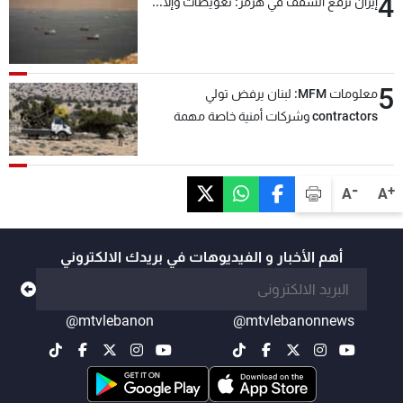
4
إيران ترفع السقف في هرمز: تعويضات وإلّا...
5
معلومات MFM: لبنان يرفض تولي
contractors وشركات أمنية خاصة مهمة
التحقق من نزع سلاح "حزب الله"
-
+
A
A
أهم الأخبار و الفيديوهات في بريدك الالكتروني
@mtvlebanon
@mtvlebanonnews