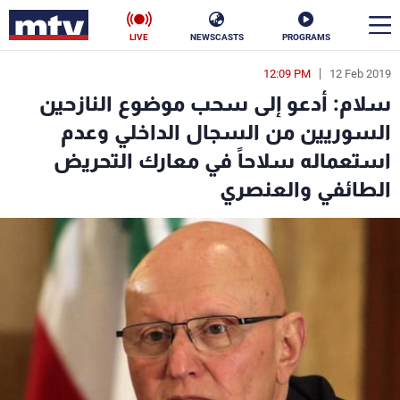
LIVE
NEWSCASTS
PROGRAMS
12:09 PM
12 Feb 2019
en
سلام: أدعو إلى سحب موضوع النازحين
الأخبار
السوريين من السجال الداخلي وعدم
استعماله سلاحاً في معارك التحريض
سياسة
ناس
الطائفي والعنصري
إقتصاد
فن
منوعات
رياضة
كأس العالم
البرامج
جدول البرامج