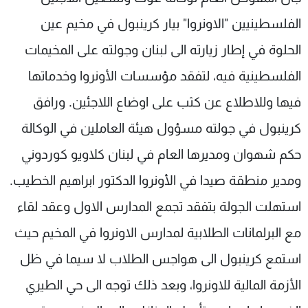
شاهد البرامج
الفلسطينيين "الاونروا" بيار كرينبول في مخيم عين
الترددات
الحلوة في إطار زيارته الى لبنان وجولته على المخيمات
الفلسطينية فيه، لتفقد مؤسسات الأونروا وخدماتها
عن MTV
وظائف
الإنـتـاج
تواصل معنا
فيها وللاطلاع عن كثب على اوضاع اللاجئين. ورافق
لاعلاناتكم
شروط الإسـتخدام
سياسة الخصوصية
كرينبول في جولته مسؤول هيئة العاملين في الوكالة
حكم شهوان ومديرها العام في لبنان كلاويو كوردوني
ومدير منطقة صيدا في الأونروا الدكتور ابراهيم الخطيب.
استهلت الجولة بتفقد تجمع المدارس الاول وعقد لقاء
مع البرلمانات الطلابية لمدارس الاونروا في المخيم حيث
استمع كرينبول الى هواجس الطلاب لا سيما في ظل
الأزمة المالية للاونروا، وبعد ذلك توجه الى حي الطيري