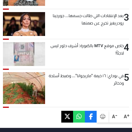
3
بعد الإنتقادات التي طالت جسمها... جورجينا
رودريغيز تخرج عن صمتها
4
خاص موقع MTV بالصّورة: أشرف دبّور ليس
لاجئاً!
5
في بوداي: ١٦ خيمة "ماريجوانا"... وضبط أسلحة
وذخائر
-
+
A
A