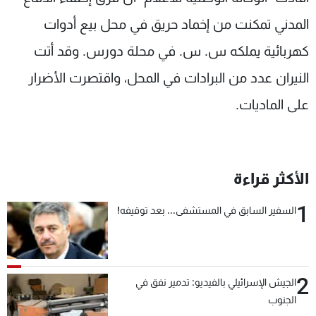
شاهد البرامج
المدني تمكنت من إخماد حريق في محل بيع أدوات
الترددات
كهربائية يملكه س. س. في محلة دورس. وقد أتت
النيران عدد من البرادات في المحل، واقتصرت الأضرار
عن MTV
وظائف
الإنـتـاج
تواصل معنا
على الماديات.
لاعلاناتكم
شروط الإسـتخدام
سياسة الخصوصية
الأكثر قراءة
1
السفير السابق في المستشفى... بعد توقيفه!
2
الجيش الإسرائيلي بالفيديو: تدمير نفق في
الجنوب