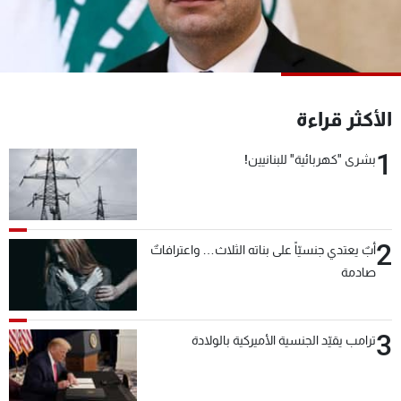
شاهد البرامج
الترددات
عن MTV
وظائف
الأكثر قراءة
الإنـتـاج
تواصل معنا
لاعلاناتكم
شروط الإسـتخدام
1
سياسة الخصوصية
بشرى "كهربائية" للبنانيين!
2
أبٌ يعتدي جنسيّاً على بناته الثلاث… واعترافاتٌ
صادمة
3
ترامب يقيّد الجنسية الأميركية بالولادة