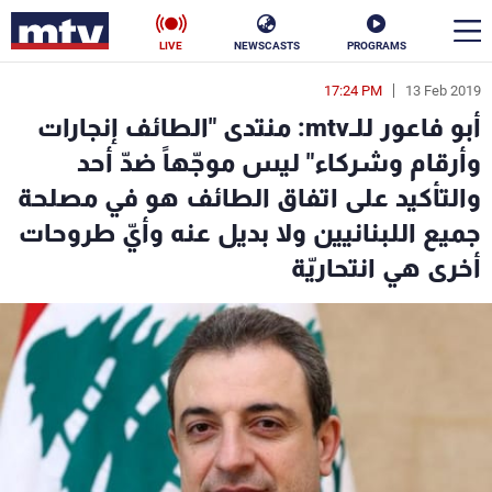
LIVE
NEWSCASTS
PROGRAMS
17:24 PM
13 Feb 2019
en
أبو فاعور للـmtv: منتدى "الطائف إنجارات
الأخبار
وأرقام وشركاء" ليس موجّهاً ضدّ أحد
والتأكيد على اتفاق الطائف هو في مصلحة
سياسة
ناس
جميع اللبنانيين ولا بديل عنه وأيّ طروحات
إقتصاد
فن
أخرى هي انتحاريّة
منوعات
رياضة
كأس العالم
البرامج
جدول البرامج