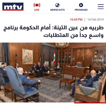
LIVE
NEWSCASTS
PROGRAMS
16:04 PM
14 Feb 2019
en
طربيه من عين التينة: أمام الحكومة برنامج
الأخبار
واسع جداً من المتطلبات
سياسة
ناس
إقتصاد
فن
منوعات
رياضة
كأس العالم
البرامج
جدول البرامج