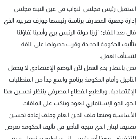
شاهد البرامج
استقبل رئيس مجلس النواب في عين التينة مجلس
الترددات
إدارة جمعية المصارف برئاسة رئيسها جوزف طربيه، الذي
قال بعد اللقاء: "زرنا دولة الرئيس بري وأبدينا تفاؤلنا
عن MTV
وظائف
الإنـتـاج
تواصل معنا
بتأليف الحكومة الجديدة وقرب حصولها على الثقة
لاعلاناتكم
شروط الإسـتخدام
لتستأف العمل.
سياسة الخصوصية
نحن بانتظار بدء العمل لأن الوضع الإقتصادي لا يتحمل
التأجيل وأمام الحكومة برنامج واسع جداً من المتطلبات
الإقتصادية. وبالطبع القطاع المصرفي ينتظر تحسين هذا
الجو، الجو الإستثماري ليعود وينكب على الملفات
الأساسية ومنها ملف الدين العام وملف إعادة تحسين
تصنيف لبنان الذي نتيجة التأخير في تأليف الحكومة تعرض
للتخفيض، وهذا أمر رئيسي لنا، وبالطبع سنعمل عليه