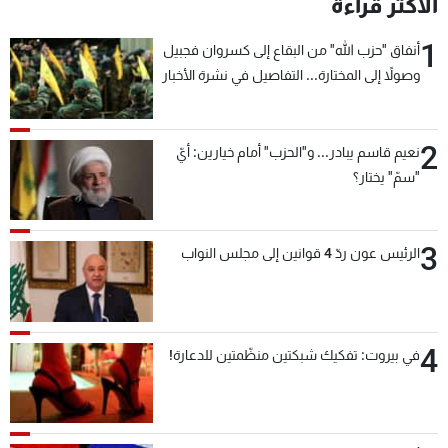
الأكثر قراءة
1
أنفاق "حزب الله" من البقاع إلى كسروان فجبيل
وصولاً إلى المختارة... التفاصيل في نشرة الأخبار
بعد قليل
2
نعيم قاسم يبادر... و"الحزب" أمام خيارين: أيّ
"سمّ" يختار؟
3
الرئيس عون ردّ 4 قوانين إلى مجلس النواب
4
في بيروت: تفكيك شبكتين منظّمتين للدعارة!