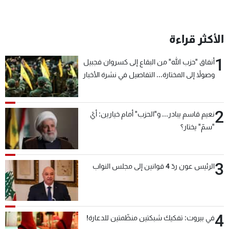
شاهد البرامج
الترددات
الأكثر قراءة
عن MTV
وظائف
1
أنفاق "حزب الله" من البقاع إلى كسروان فجبيل
الإنـتـاج
تواصل معنا
وصولاً إلى المختارة... التفاصيل في نشرة الأخبار
لاعلاناتكم
شروط الإسـتخدام
بعد قليل
سياسة الخصوصية
2
نعيم قاسم يبادر... و"الحزب" أمام خيارين: أيّ
"سمّ" يختار؟
3
الرئيس عون ردّ 4 قوانين إلى مجلس النواب
4
في بيروت: تفكيك شبكتين منظّمتين للدعارة!