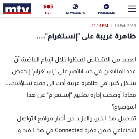
LIVE
NEWSCASTS
PROGRAMS
21:14 PM
14 Feb 2019
en
ظاهرة غريبة على "إنستغرام"....
الأخبار
ظاهرة غريبة على "إنستغرام".... - MTV Lebanon
سياسة
ناس
العديد من الاشخاص لاحظوا خلال الإيام الماضية أنّ
عدد المتابعين في حساباتهم على "إنستغرام" إنخفض
إقتصاد
فن
بشكل كبير، في ظاهرة غريبة أدت الى جملة تساؤلات...
منوعات
رياضة
فماذا أوضحت إدارة تطبيق "إنستغرام" عن هذا
كأس العالم
الموضوع؟
تفاصيل هذا الخبر، والمزيد من أخبار مواقع التواصل
البرامج
الاجتماعي ضمن فقرة Connected في هذا الفيديو.
جدول البرامج