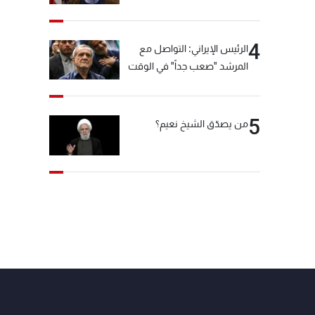
"انشالله خير"
4
الرئيس الإيراني: التواصل مع
المرشد "صعب جداً" في الوقت
الحالي
5
من يصدّق الشيخ نعيم؟