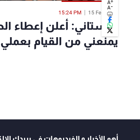
+
A
-
A
15:24 PM
15 Feb 2019
البستاني: أعلن إعطاء الح
يمنعني من القيام بعملي
أهم الأخبار و الفيديوهات في بريدك الال