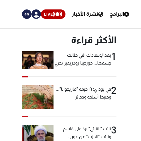
البرامج
نشرة الأخبار
LIVE
en
الأكثر قراءة
1
بعد الإنتقادات التي طالت
جسمها... جورجينا رودريغيز تخرج
عن صمتها
2
في بوداي: ١٦ خيمة "ماريجوانا"...
وضبط أسلحة وذخائر
3
نائب "الثنائي" يردّ على قاسم...
ونائب "الحزب" عن عون: