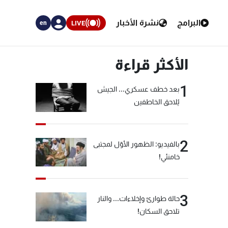
البرامج
نشرة الأخبار
LIVE
en
الأكثر قراءة
1
بعد خطف عسكري... الجيش
يُلاحق الخاطفين
2
بالفيديو: الظهور الأوّل لمجتبى
خامنئي!
3
حالة طوارئ وإخلاءات... والنار
تلاحق السكان!