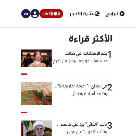
البرامج
نشرة الأخبار
LIVE
en
الأكثر قراءة
1
بعد الإنتقادات التي طالت
جسمها... جورجينا رودريغيز تخرج
عن صمتها
2
في بوداي: ١٦ خيمة "ماريجوانا"...
وضبط أسلحة وذخائر
3
نائب "الثنائي" يردّ على قاسم...
ونائب "الحزب" عن عون: