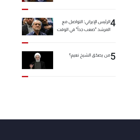
"انشالله خير"
4
الرئيس الإيراني: التواصل مع
المرشد "صعب جداً" في الوقت
الحالي
5
من يصدّق الشيخ نعيم؟