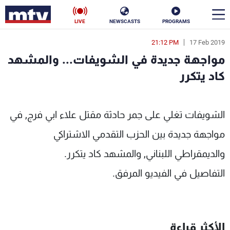
LIVE
NEWSCASTS
PROGRAMS
21:12 PM
17 Feb 2019
en
مواجهة جديدة في الشويفات... والمشهد
الأخبار
كاد يتكرر
سياسة
ناس
MTV
الشويفات تغلي على جمر حادثة مقتل علاء ابي فرج, في
إقتصاد
فن
مواجهة جديدة بين الحزب التقدمي الاشتراكي
منوعات
رياضة
والديمقراطي اللبناني, والمشهد كاد يتكرر.
كأس العالم
التفاصيل في الفيديو المرفق.
البرامج
الأكثر قراءة
جدول البرامج