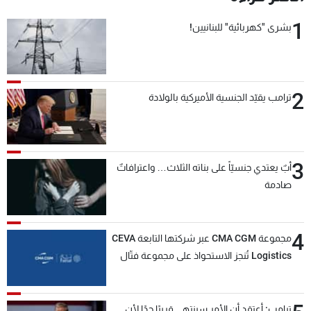
شاهد البرامج
1
بشرى "كهربائية" للبنانيين!
الترددات
عن MTV
وظائف
2
الإنـتـاج
تواصل معنا
ترامب يقيّد الجنسية الأميركية بالولادة
لاعلاناتكم
شروط الإسـتخدام
سياسة الخصوصية
3
أبٌ يعتدي جنسيّاً على بناته الثلاث… واعترافاتٌ
صادمة
4
مجموعة CMA CGM عبر شركتها التابعة CEVA
Logistics تُنجز الاستحواذ على مجموعة فتّال
ترامب: أعتقد أن الأمر سينتهي قريبًا جدًا لأن