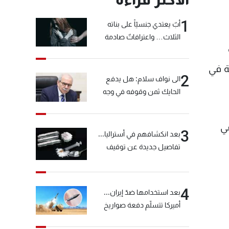
1
أبٌ يعتدي جنسيّاً على بناته
الثلاث… واعترافاتٌ صادمة
ة في
2
الى نواف سلام: هل يدفع
الحايك ثمن وقوفه في وجه
خيّاط؟
ي
3
بعد انكشافهم في أستراليا...
تفاصيل جديدة عن توقيف
"شبكة الكوكايين"
4
بعد استخدامها ضدّ إيران...
أميركا تتسلّم دفعة صواريخ
كبيرة!