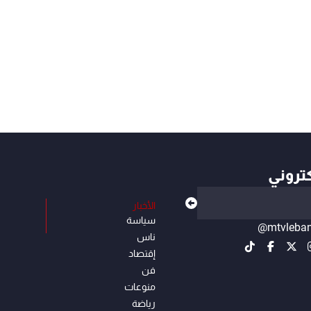
كتروني
الأخبار
سياسة
@mtvleba
ناس
إقتصاد
فن
منوعات
رياضة