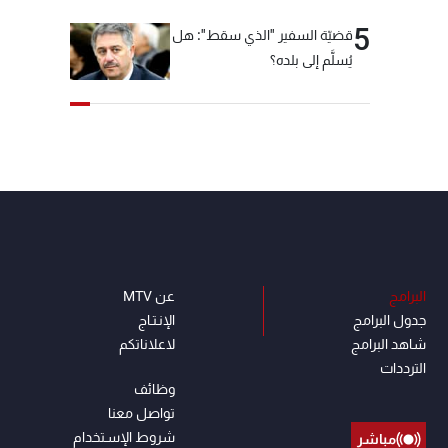
5
قضيّة السفير "الذي سقط": هل
يُسلَّم إلى بلده؟
البرامج
عن MTV
جدول البرامج
الإنـتـاج
شاهد البرامج
لاعلاناتكم
الترددات
وظائف
تواصل معنا
شروط الإسـتخدام
مباشر