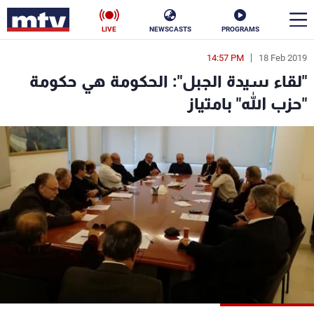
LIVE
NEWSCASTS
PROGRAMS
14:57 PM
18 Feb 2019
en
"لقاء سيدة الجبل": الحكومة هي حكومة
الأخبار
"حزب الله" بامتياز
سياسة
ناس
إقتصاد
فن
منوعات
رياضة
كأس العالم
البرامج
جدول البرامج