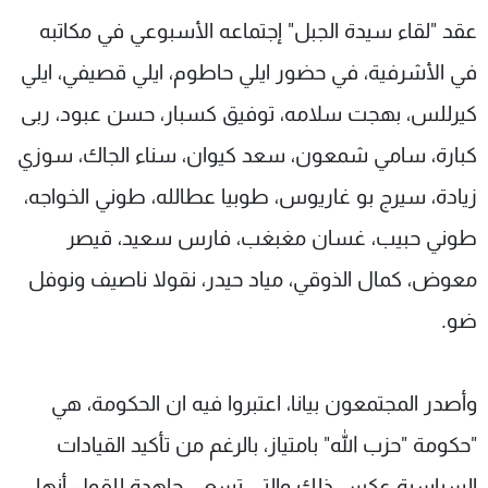
شاهد البرامج
عقد "لقاء سيدة الجبل" إجتماعه الأسبوعي في مكاتبه
الترددات
في الأشرفية، في حضور ايلي حاطوم، ايلي قصيفي، ايلي
كيرللس، بهجت سلامه، توفيق كسبار، حسن عبود، ربى
عن MTV
وظائف
الإنـتـاج
تواصل معنا
كبارة، سامي شمعون، سعد كيوان، سناء الجاك، سوزي
لاعلاناتكم
شروط الإسـتخدام
زيادة، سيرج بو غاريوس، طوبيا عطالله، طوني الخواجه،
سياسة الخصوصية
طوني حبيب، غسان مغبغب، فارس سعيد، قيصر
معوض، كمال الذوقي، مياد حيدر، نقولا ناصيف ونوفل
ضو.
وأصدر المجتمعون بيانا، اعتبروا فيه ان الحكومة، هي
"حكومة "حزب الله" بامتياز، بالرغم من تأكيد القيادات
السياسية عكس ذلك والتي تسعى جاهدة للقول أنها