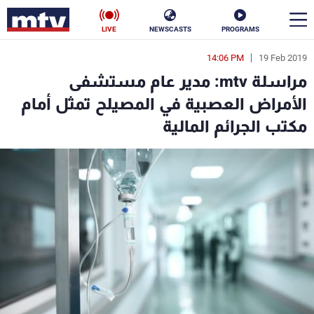
LIVE
NEWSCASTS
PROGRAMS
14:06 PM
19 Feb 2019
en
مراسلة mtv: مدير عام مستشفى
الأخبار
الأمراض العصبية في المصيلح تمثل أمام
مكتب الجرائم المالية
سياسة
ناس
إقتصاد
فن
منوعات
رياضة
كأس العالم
البرامج
جدول البرامج