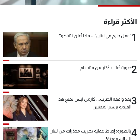
شاهد البرامج
الترددات
الأكثر قراءة
1
"عمل حازم في لبنان"... ماذا أعلن نتنياهو؟
عن MTV
وظائف
الإنـتـاج
تواصل معنا
لاعلاناتكم
شروط الإسـتخدام
سياسة الخصوصية
2
صورة خُبئت لأكثر من مئة عام
3
بعد واقعة الضرب... كارمن لبس تضع هذا
الفيديو برسم المعنيين
4
بالصورة: إحباط عمليّة تهريب مخدّرات من لبنان
إلى السعوديّة!