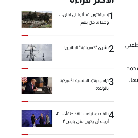
1
إسرائيليّون تسلّلوا الى لبنان...
وهذا ما حلّ بهم
نطقتي
2
بشرى "كهربائية" للبنانيين!
محمد
ها.
3
ترامب يقيّد الجنسية الأميركية
بالولادة
4
بالفيديو: ترامب يُنقذ طفلاً... "لا
أريده أن يكون مثل بايدن"!