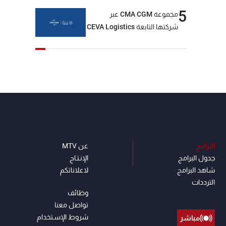
5
مجموعة CMA CGM عبر
شركتها التابعة CEVA Logistics
تُنجز الاستحواذ على مجموعة
فتّال
البرامج
عن MTV
جدول البرامج
الإنـتـاج
شاهد البرامج
لاعلاناتكم
الترددات
وظائف
تواصل معنا
شروط الإسـتخدام
مباشر