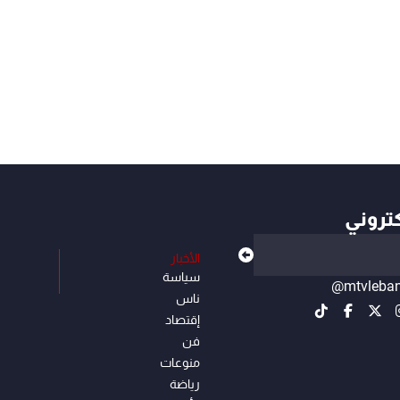
كتروني
الأخبار
سياسة
@mtvleba
ناس
إقتصاد
فن
منوعات
رياضة