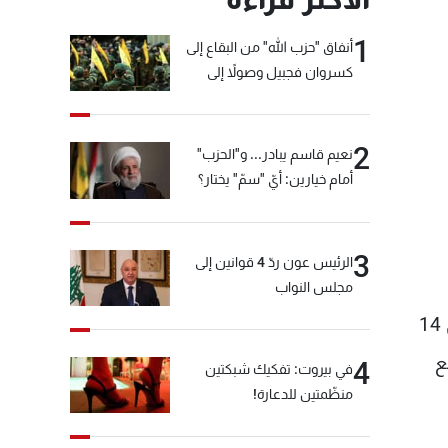
1
أنفاق "حزب الله" من البقاع إلى
كسروان فجبيل وصولاً إلى
المختارة... التفاصيل في نشرة
الأخبار بعد قليل
2
نعيم قاسم يبادر... و"الحزب"
أمام خيارين: أيّ "سمّ" يختار؟
3
الرئيس عون ردّ 4 قوانين إلى
مجلس النواب
واتهمت نيودلهي أيضا مقاتلين إسلاميين متمركزين في باكستان بتنفيذ هجوم انتحاري في كشمير الهندية في 14
ع
4
في بيروت: تفكيك شبكتين
منظّمتين للدعارة!