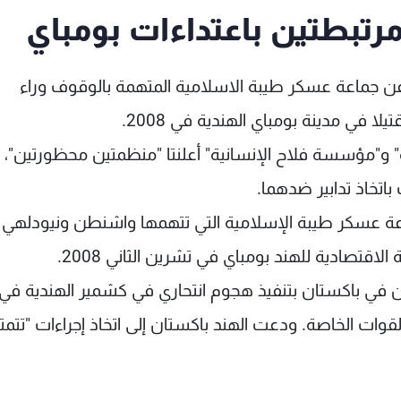
رتبطتين باعتداءات بومباي
ن جماعة عسكر طيبة الاسلامية المتهمة بالوقوف وراء
وة" و"مؤسسة فلاح الإنسانية" أعلنتا "منظمتين محظورتين"،
اتخاذ تدابير ضدهما.
اعة عسكر طيبة الإسلامية التي تتهمها واشنطن ونيودلهي
قتصادية للهند بومباي في تشرين الثاني 2008.
وات الخاصة. ودعت الهند باكستان إلى اتخاذ إجراءات "تتمت