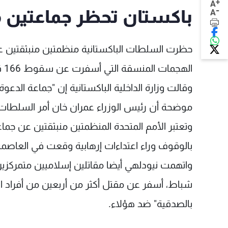
+
A
-
باكستان تحظر جماعتين م
A
حظرت السلطات الباكستانية منظمتين منبثقتين ع
الهجمات المنسقة التي أسفرت عن سقوط 166 قتيلا في مدينة بومباي الهندية في 2008.
وقالت وزارة الداخلية الباكستانية إن "جماعة الدع
موضحة أن رئيس الوزراء عمران خان أمر السلطات ب
وتعتبر الأمم المتحدة المنظمتين منبثقتين عن جم
بالوقوف وراء اعتداءات إرهابية وقعت في العاصمة الا
شباط، أسفر عن مقتل أكثر من أربعين من أفراد الق
بالصدقية" ضد هؤلاء.