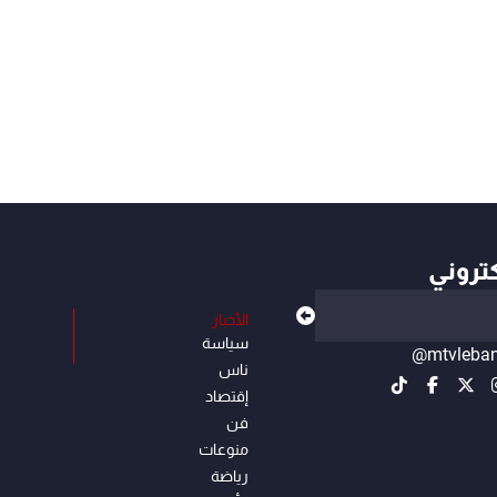
كتروني
الأخبار
سياسة
@mtvleba
ناس
إقتصاد
فن
منوعات
رياضة