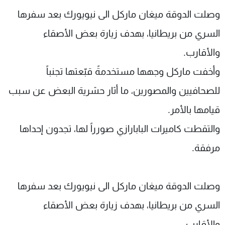
شاهد البرامج
وصلت الدوقة ميغان ماركل الى نيويورك بعد سفرها
الترددات
السري من بريطانيا، بهدف زيارة بعض الأصقاء
والأقارب.
عن MTV
وظائف
الإنـتـاج
تواصل معنا
وأخفت ماركل وجهها مستخدمةً قبّعتها تجنباً
لاعلاناتكم
شروط الإسـتخدام
للصحافيين والمصورين، ما أثار حشرية البعض عن سبب
سياسة الخصوصية
قيامها بالأمر
.
والتقطت كاميرات البابارازي صورراً لها، تجدون إحداها
مرفقة.
وصلت الدوقة ميغان ماركل الى نيويورك بعد سفرها
السري من بريطانيا، بهدف زيارة بعض الأصقاء
والأقارب.