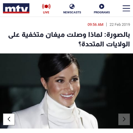
LIVE
NEWSCASTS
PROGRAMS
09:56 AM
22 Feb 2019
en
بالصورة: لماذا وصلت ميغان متخفية على
الأخبار
الولايات المتحدة؟
سياسة
ناس
إقتصاد
فن
منوعات
رياضة
كأس العالم
البرامج
جدول البرامج