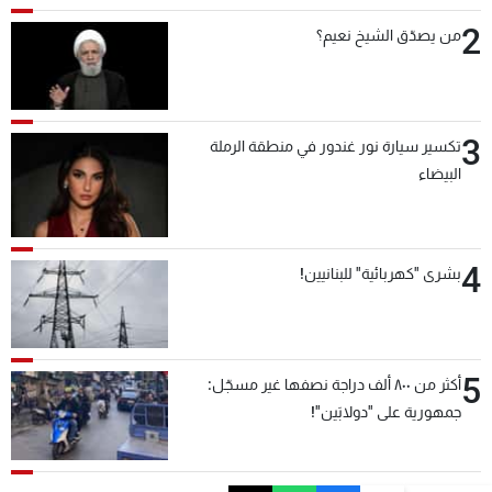
2
من يصدّق الشيخ نعيم؟
3
تكسير سيارة نور غندور في منطقة الرملة
البيضاء
4
بشرى "كهربائية" للبنانيين!
5
أكثر من ٨٠٠ ألف دراجة نصفها غير مسجّل:
جمهورية على "دولابَين"!