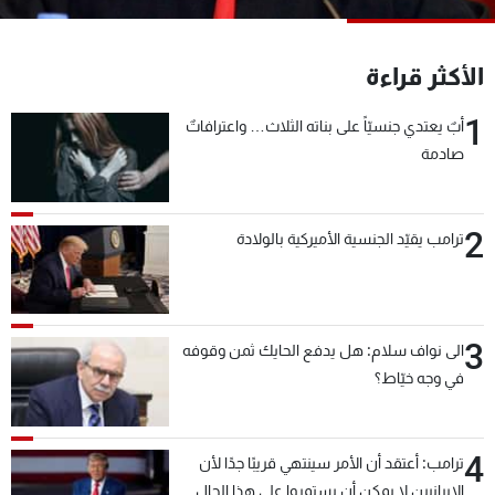
شاهد البرامج
الترددات
الأكثر قراءة
1
أبٌ يعتدي جنسيّاً على بناته الثلاث… واعترافاتٌ
عن MTV
وظائف
الإنـتـاج
تواصل معنا
صادمة
لاعلاناتكم
شروط الإسـتخدام
سياسة الخصوصية
2
ترامب يقيّد الجنسية الأميركية بالولادة
3
الى نواف سلام: هل يدفع الحايك ثمن وقوفه
في وجه خيّاط؟
4
ترامب: أعتقد أن الأمر سينتهي قريبًا جدًا لأن
الإيرانيين لا يمكن أن يستمروا على هذا الحال