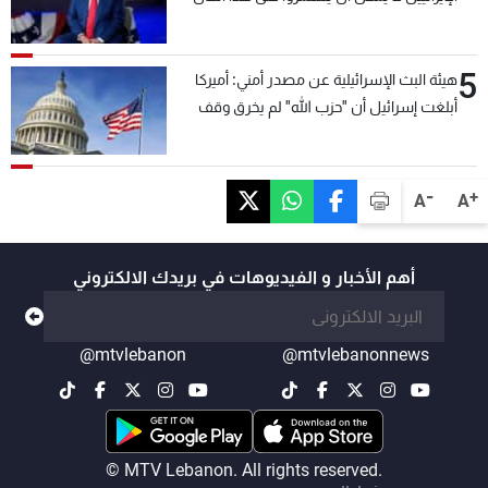
5
هيئة البث الإسرائيلية عن مصدر أمني: أميركا
أبلغت إسرائيل أن "حزب الله" لم يخرق وقف
إطلاق النار أمس في مجدل زون وطلبت منها
عدم التصعيد خشية أن يؤثر ذلك على مفاوضات
روما
-
+
A
A
أهم الأخبار و الفيديوهات في بريدك الالكتروني
@mtvlebanon
@mtvlebanonnews
© MTV Lebanon. All rights reserved.