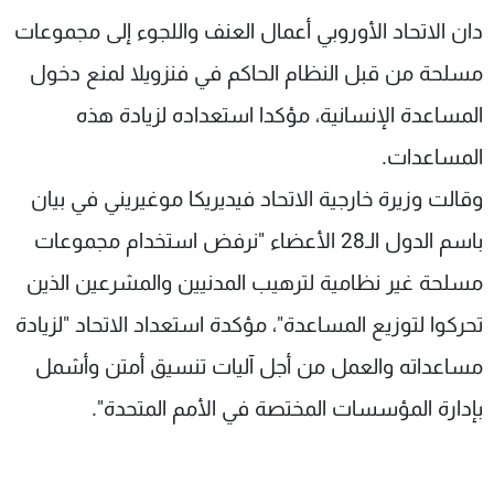
شاهد البرامج
دان الاتحاد الأوروبي أعمال العنف واللجوء إلى مجموعات
الترددات
مسلحة من قبل النظام الحاكم في فنزويلا لمنع دخول
المساعدة الإنسانية، مؤكدا استعداده لزيادة هذه
عن MTV
وظائف
الإنـتـاج
تواصل معنا
المساعدات.
لاعلاناتكم
شروط الإسـتخدام
وقالت وزيرة خارجية الاتحاد فيديريكا موغيريني في بيان
سياسة الخصوصية
باسم الدول الـ28 الأعضاء "نرفض استخدام مجموعات
مسلحة غير نظامية لترهيب المدنيين والمشرعين الذين
تحركوا لتوزيع المساعدة"، مؤكدة استعداد الاتحاد "لزيادة
مساعداته والعمل من أجل آليات تنسيق أمتن وأشمل
بإدارة المؤسسات المختصة في الأمم المتحدة".