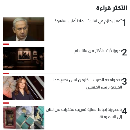
الأكثر قراءة
1
"عمل حازم في لبنان"... ماذا أعلن نتنياهو؟
2
صورة خُبئت لأكثر من مئة عام
3
بعد واقعة الضرب... كارمن لبس تضع هذا
الفيديو برسم المعنيين
4
بالصورة: إحباط عمليّة تهريب مخدّرات من لبنان
إلى السعوديّة!