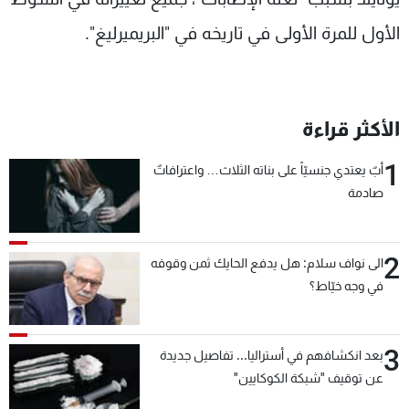
الأول للمرة الأولى في تاريخه في "البريميرليغ".
الأكثر قراءة
1
أبٌ يعتدي جنسيّاً على بناته الثلاث… واعترافاتٌ
صادمة
2
الى نواف سلام: هل يدفع الحايك ثمن وقوفه
في وجه خيّاط؟
3
بعد انكشافهم في أستراليا... تفاصيل جديدة
عن توقيف "شبكة الكوكايين"