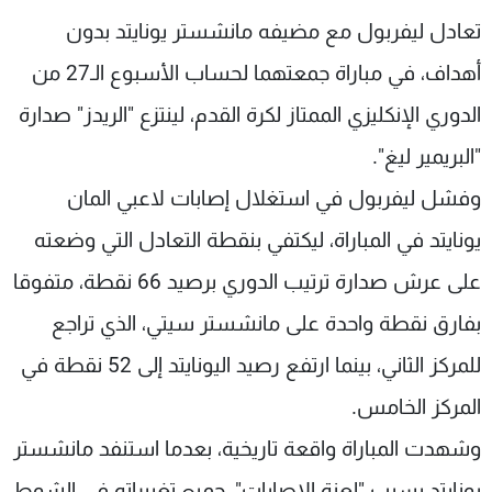
شاهد البرامج
تعادل ليفربول مع مضيفه مانشستر يونايتد بدون
الترددات
أهداف، في مباراة جمعتهما لحساب الأسبوع الـ27 من
الدوري الإنكليزي الممتاز لكرة القدم، لينتزع "الريدز" صدارة
عن MTV
وظائف
الإنـتـاج
تواصل معنا
"البريمير ليغ".
لاعلاناتكم
شروط الإسـتخدام
وفشل ليفربول في استغلال إصابات لاعبي المان
سياسة الخصوصية
يونايتد في المباراة، ليكتفي بنقطة التعادل التي وضعته
على عرش صدارة ترتيب الدوري برصيد 66 نقطة، متفوقا
بفارق نقطة واحدة على مانشستر سيتي، الذي تراجع
للمركز الثاني، بينما ارتفع رصيد اليونايتد إلى 52 نقطة في
المركز الخامس.
وشهدت المباراة واقعة تاريخية، بعدما استنفد مانشستر
يونايتد بسبب "لعنة الإصابات"، جميع تغييراته في الشوط