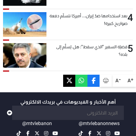
4
بعد استخدامها ضدّ إيران... أميركا تتسلّم دفعة
صواريخ كبيرة!
5
قضيّة السفير "الذي سقط": هل يُسلَّم إلى
بلده؟
-
+
A
A
أهم الأخبار و الفيديوهات في بريدك الالكتروني
@mtvlebanon
@mtvlebanonnews