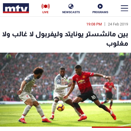
LIVE
NEWSCASTS
PROGRAMS
19:08 PM
24 Feb 2019
en
بين مانشستر يونايتد وليفربول لا غالب ولا
الأخبار
مغلوب
سياسة
ناس
إقتصاد
فن
منوعات
رياضة
كأس العالم
البرامج
جدول البرامج