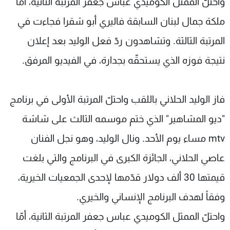
واحتلّ الممثل الكوميدي عباس جعفر المرتبة الثانية، أمّا
شاهد البرامج
ملكة جمال لبنان السابقة فاليري أبو شقرا فجاءت في
الترددات
المرتبة الثالثة. وتشاهدون ردّ فعل الوليد بعد إعلان
عن MTV
وظائف
نتيجة فوزه الذي يستحقّه بجدارة، في الفيديو المرفق.
الإنـتـاج
تواصل معنا
لاعلاناتكم
شروط الإسـتخدام
سياسة الخصوصية
فاز الوليد الحلاني باللقب واحتلّ المرتبة الأولى في برنامج
"ديو المشاهير" الذي ختم موسمه الثالث على شاشة
mtv مساء يوم الأحد. ونال الوليد، وهو نجل الفنان
عاصي الحلاني، الجائزة الكبرى في البرنامج والتي بلغت
قيمتها 30 ألف دولار قدّمها لإحدى الجمعيات الخيرية،
وفقاً لهدف البرنامج الإنساني والخيري.
واحتلّ الممثل الكوميدي عباس جعفر المرتبة الثانية، أمّا