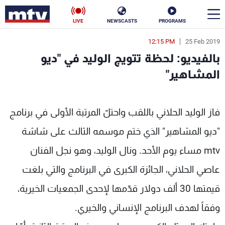
LIVE
NEWSCASTS
PROGRAMS
12:15 PM
25 Feb 2019
en
بالفيديو: لحظة تتويج الوليد في "ديو
الأخبار
المشاهير"
سياسة
ناس
مشاهير" - MTV Lebanon
فاز الوليد الحلاني باللقب واحتلّ المرتبة الأولى في برنامج
إقتصاد
فن
"ديو المشاهير" الذي ختم موسمه الثالث على شاشة
منوعات
رياضة
mtv مساء يوم الأحد. ونال الوليد، وهو نجل الفنان
كأس العالم
عاصي الحلاني، الجائزة الكبرى في البرنامج والتي بلغت
قيمتها 30 ألف دولار قدّمها لإحدى الجمعيات الخيرية،
وفقاً لهدف البرنامج الإنساني والخيري.
البرامج
جدول البرامج