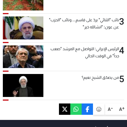
3
نائب "الثنائي" يردّ على قاسم... ونائب "الحزب"
عن عون: "انشالله خير"
4
الرئيس الإيراني: التواصل مع المرشد "صعب
جداً" في الوقت الحالي
5
من يصدّق الشيخ نعيم؟
-
+
A
A