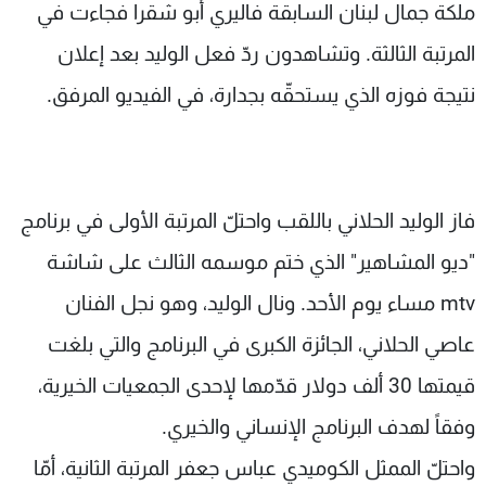
ملكة جمال لبنان السابقة فاليري أبو شقرا فجاءت في
المرتبة الثالثة. وتشاهدون ردّ فعل الوليد بعد إعلان
نتيجة فوزه الذي يستحقّه بجدارة، في الفيديو المرفق.
فاز الوليد الحلاني باللقب واحتلّ المرتبة الأولى في برنامج
"ديو المشاهير" الذي ختم موسمه الثالث على شاشة
mtv مساء يوم الأحد. ونال الوليد، وهو نجل الفنان
عاصي الحلاني، الجائزة الكبرى في البرنامج والتي بلغت
قيمتها 30 ألف دولار قدّمها لإحدى الجمعيات الخيرية،
وفقاً لهدف البرنامج الإنساني والخيري.
واحتلّ الممثل الكوميدي عباس جعفر المرتبة الثانية، أمّا