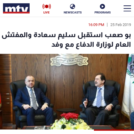
LIVE
NEWSCASTS
PROGRAMS
16:09 PM
25 Feb 2019
en
بو صعب استقبل سليم سعادة والمفتش
الأخبار
العام لوزارة الدفاع مع وفد
سياسة
ناس
إقتصاد
فن
منوعات
رياضة
كأس العالم
البرامج
جدول البرامج