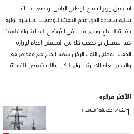
شاهد البرامج
استقبل وزير الدفاع الوطني الياس بو صعب النائب
الترددات
سليم سعادة الذي قدم التهنئة لبوصعب لمناسبة توليه
حقيبة الدفاع، وجرى بحث في الأوضاع المحلية والإقليمية.
عن MTV
وظائف
الإنـتـاج
تواصل معنا
كما استقبل بو صعب كلا من المفتش العام لوزارة
لاعلاناتكم
شروط الإسـتخدام
الدفاع الوطني اللواء الركن سمير الحاج مع وفد مرافق
سياسة الخصوصية
والمدير العام للادارة اللواء الركن مالك شمص للتهنئة.
الأكثر قراءة
1
بشرى "كهربائية" للبنانيين!