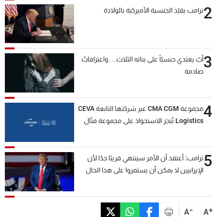
2
ترامب يقيّد الجنسية الأميركية بالولادة
3
أبٌ يعتدي جنسيّاً على بناته الثلاث… واعترافاتٌ
صادمة
4
مجموعة CMA CGM عبر شركتها التابعة CEVA
Logistics تُنجز الاستحواذ على مجموعة فتّال
5
ترامب: أعتقد أن الأمر سينتهي قريبًا جدًا لأن
الإيرانيين لا يمكن أن يستمروا على هذا الحال
-
+
A
A