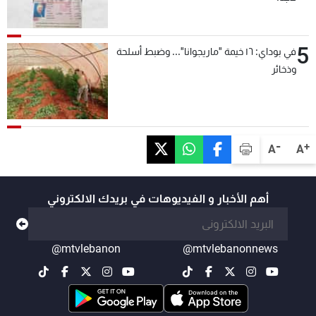
5
في بوداي: ١٦ خيمة "ماريجوانا"... وضبط أسلحة
وذخائر
-
+
A
A
أهم الأخبار و الفيديوهات في بريدك الالكتروني
@mtvlebanon
@mtvlebanonnews