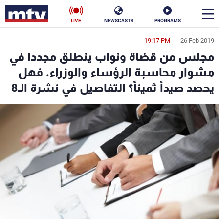
LIVE
NEWSCASTS
PROGRAMS
19:17 PM
26 Feb 2019
en
مجلس من قضاة ونواب ينطلق مجددا في
الأخبار
مشوار محاسبة الرؤساء والوزراء. فهل
يحصد صيداً ثميناً؟ التفاصيل في نشرة الـ8
سياسة
ناس
إقتصاد
فن
منوعات
رياضة
كأس العالم
البرامج
جدول البرامج