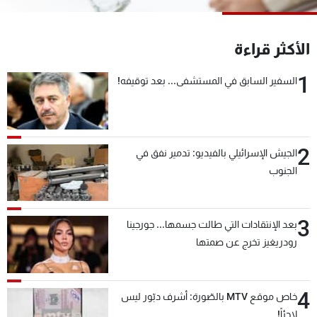
شاهد البرامج
الترددات
الأكثر قراءة
1
السفير السابق في المستشفى... بعد توقيفه!
عن MTV
وظائف
الإنـتـاج
تواصل معنا
لاعلاناتكم
شروط الإسـتخدام
سياسة الخصوصية
2
الجيش الإسرائيلي بالفيديو: تدمير نفق في
الجنوب
3
بعد الإنتقادات التي طالت جسمها... جورجينا
رودريغيز تخرج عن صمتها
4
خاص موقع MTV بالصّورة: أشرف دبّور ليس
لاجئاً!