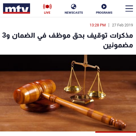
LIVE
NEWSCASTS
PROGRAMS
13:28 PM
27 Feb 2019
en
مذكرات توقيف بحق موظف في الضمان و3
الأخبار
مضمونين
سياسة
ناس
إقتصاد
فن
منوعات
رياضة
كأس العالم
البرامج
جدول البرامج