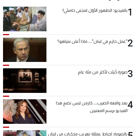
1
بالفيديو: الظهور الأوّل لمجتبى خامنئي!
2
"عمل حازم في لبنان"... ماذا أعلن نتنياهو؟
3
صورة خُبئت لأكثر من مئة عام
4
بعد واقعة الضرب... كارمن لبس تضع هذا
الفيديو برسم المعنيين
5
بالصورة: إحباط عمليّة تهريب مخدّرات من لبنان