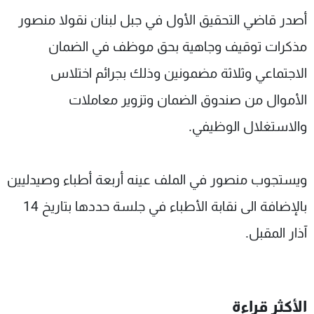
شاهد البرامج
أصدر قاضي التحقيق الأول في جبل لبنان نقولا منصور
الترددات
مذكرات توقيف وجاهية بحق موظف في الضمان
الاجتماعي وثلاثة مضمونين وذلك بجرائم اختلاس
عن MTV
وظائف
الإنـتـاج
تواصل معنا
الأموال من صندوق الضمان وتزوير معاملات
لاعلاناتكم
شروط الإسـتخدام
والاستغلال الوظيفي.
سياسة الخصوصية
ويستجوب منصور في الملف عينه أربعة أطباء وصيدليين
بالإضافة الى نقابة الأطباء في جلسة حددها بتاريخ 14
آذار المقبل.
الأكثر قراءة