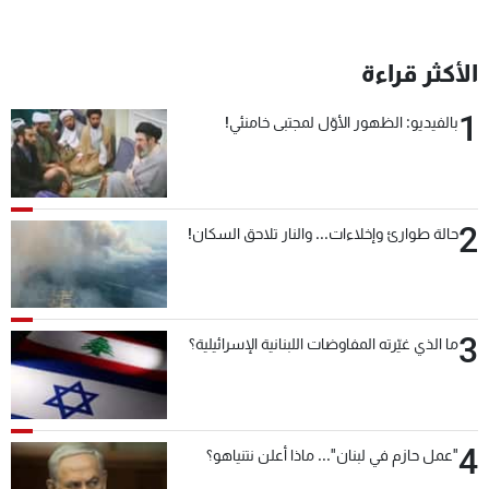
الأكثر قراءة
1
بالفيديو: الظهور الأوّل لمجتبى خامنئي!
2
حالة طوارئ وإخلاءات... والنار تلاحق السكان!
3
ما الذي غيّرته المفاوضات اللبنانية الإسرائيلية؟
4
"عمل حازم في لبنان"... ماذا أعلن نتنياهو؟