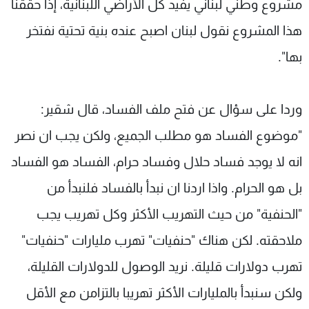
مشروع وطني لبناني يفيد كل الأراضي اللبنانية، إذا حققنا
هذا المشروع نقول لبنان اصبح عنده بنية تحتية نفتخر
بها".
وردا على سؤال عن فتح ملف الفساد، قال شقير:
"موضوع الفساد هو مطلب الجميع، ولكن يجب ان نصر
انه لا يوجد فساد حلال وفساد حرام، الفساد هو الفساد
بل هو الحرام. واذا اردنا ان نبدأ بالفساد فلنبدأ من
"الحنفية" من حيث التهريب الأكثر وكل تهريب يجب
ملاحقته. لكن هناك "حنفيات" تهرب مليارات "حنفيات"
تهرب دولارات قليلة. نريد الوصول للدولارات القليلة،
ولكن سنبدأ بالمليارات الأكثر تهريبا بالتزامن مع الأقل