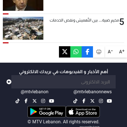
5
مخيم ضبية... بين التَّهميش ونقص الخدمات
-
+
A
A
أهم الأخبار و الفيديوهات في بريدك الالكتروني
@mtvlebanon
@mtvlebanonnews
© MTV Lebanon. All rights reserved.
powered by koein