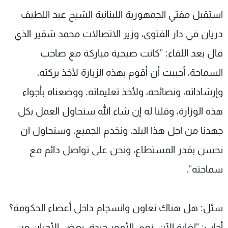
شاهد البرامج
استقبل مفتي الجمهورية اللبنانية الشيخ عبد اللطيف
الترددات
دريان في دار الفتوى، وزير الاتصالات محمد شقير الذي
قال بعد اللقاء: "كانت صبحية مباركة مع صاحب
عن MTV
وظائف
الإنـتـاج
تواصل معنا
السماحة، أحببت أن أقوم بهذه الزيارة لأخذ بركته،
لاعلاناتكم
شروط الإسـتخدام
وإرشاداته، ونصائحه، ولأخذ تعليماته. ووضعناه بأجواء
سياسة الخصوصية
هذه الوزارة، وقلنا له إن شاء الله سنحاول العمل بكل
جهدنا من اجل هذا البلد، ونخدم الجميع، وسنحاول ان
نحسن بقدر المستطاع، ونحن على تواصل دائم مع
سماحته".
سئل: هل هناك تعاون وانسجام داخل أعضاء الحكومة؟
أجاب: "لغاية الآن، نعم، الأمور جيدة. بعض الأحيان من