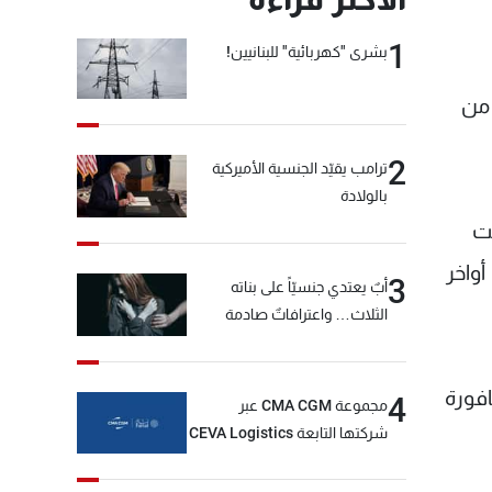
1
بشرى "كهربائية" للبنانيين!
يلا من
2
ترامب يقيّد الجنسية الأميركية
بالولادة
نما كانت
 أواخر
3
أبٌ يعتدي جنسيّاً على بناته
الثلاث… واعترافاتٌ صادمة
سنغافورة
4
مجموعة CMA CGM عبر
شركتها التابعة CEVA Logistics
تُنجز الاستحواذ على مجموعة
فتّال