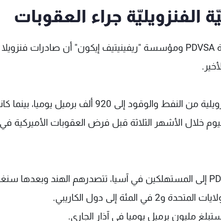
 الفنزويليّة جراء العقوبات
أظهرت معطيات شركة النفط الحكومية الفنزويلية PDVSA ومؤسسة "ريفينيتيف إيكون" أن صادرات فنزو
وحسب المعطيات، فقد وصل حجم الصادرات الفنزويلية من النفط والوقود إلى 920 ألف برميل يوميا، بي
1.6 مليون برميل في اليوم خلال الأشهر الثلاثة قبل فرض العقوبات الأميركية في
وذهبت نحو 70 في المئة من صادرات شركة PDVSA إلى المستهلكين في آسيا، تتصدرهم الهند وبعدها 
تبلغ مليون برميل يوميا في آذار الجاري.