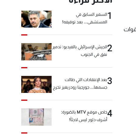
1
السفير السابق في
المستشفى... بعد توقيفه!
لقوات
2
الجيش الإسرائيلي بالفيديو: تدمير
نفق في الجنوب
3
بعد الإنتقادات التي طالت
جسمها... جورجينا رودريغيز تخرج
عن صمتها
4
خاص موقع MTV بالصّورة:
أشرف دبّور ليس لاجئاً!