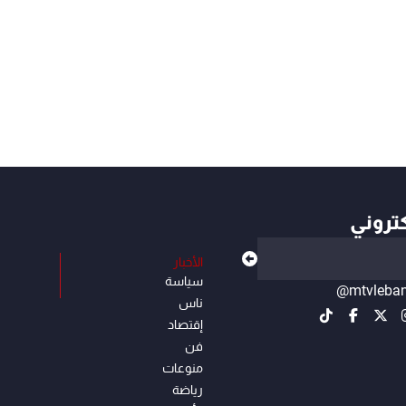
كتروني
الأخبار
سياسة
@mtvleba
ناس
إقتصاد
فن
منوعات
رياضة