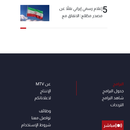
5
إعلام رسمي إيراني نقلاً عن
مصدر مطّلع: الاتفاق مع
سلطنة عمان بشأن مضيق
هرمز سيتأجل ما دامت أميركا
تهدد إيران
البرامج
عن MTV
جدول البرامج
الإنـتـاج
شاهد البرامج
لاعلاناتكم
الترددات
وظائف
تواصل معنا
شروط الإسـتخدام
مباشر