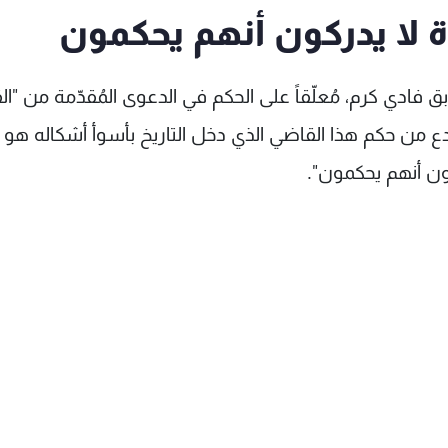
ة لا يدركون أنهم يحكمون
بق فادي كرم، مُعلّقاً على الحكم في الدعوى المُقدّمة من "ا
ة الـ LBC، قائلاً: "أكثر من لُدع من حكم هذا القاضي الذي دخل التاريخ بأسوأ أشكاله هو
ركون أنهم يحكمون".