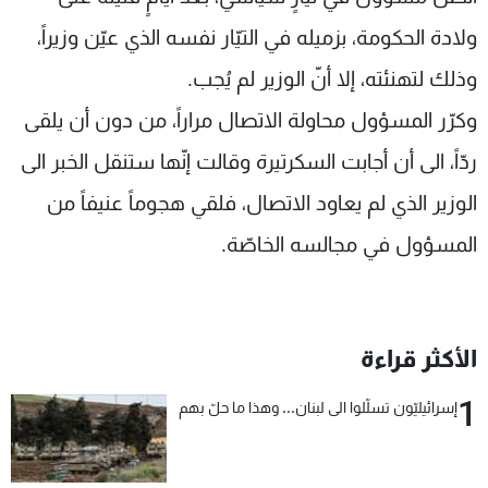
شاهد البرامج
ولادة الحكومة، بزميله في التيّار نفسه الذي عيّن وزيراً،
الترددات
وذلك لتهنئته، إلا أنّ الوزير لم يُجب.
وكرّر المسؤول محاولة الاتصال مراراً، من دون أن يلقى
عن MTV
وظائف
الإنـتـاج
تواصل معنا
ردّاً، الى أن أجابت السكرتيرة وقالت إنّها ستنقل الخبر الى
لاعلاناتكم
شروط الإسـتخدام
سياسة الخصوصية
الوزير الذي لم يعاود الاتصال، فلقي هجوماً عنيفاً من
المسؤول في مجالسه الخاصّة.
الأكثر قراءة
1
إسرائيليّون تسلّلوا الى لبنان... وهذا ما حلّ بهم