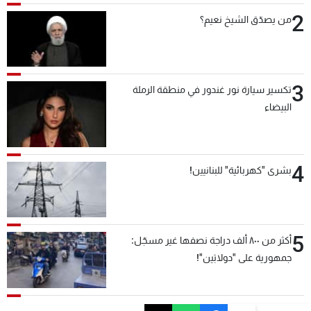
2
من يصدّق الشيخ نعيم؟
3
تكسير سيارة نور غندور في منطقة الرملة
البيضاء
4
بشرى "كهربائية" للبنانيين!
5
أكثر من ٨٠٠ ألف دراجة نصفها غير مسجّل:
جمهورية على "دولابَين"!