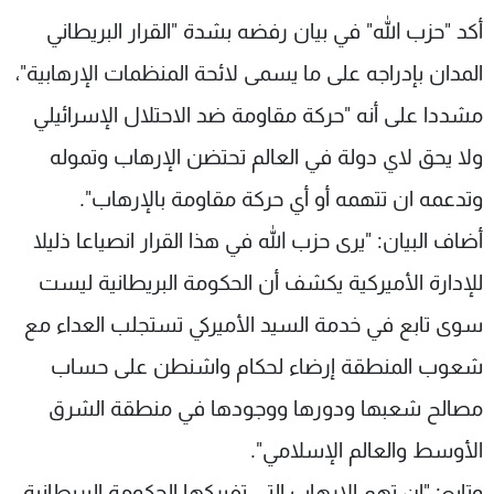
شاهد البرامج
أكد "حزب الله" في بيان رفضه بشدة "القرار البريطاني
الترددات
المدان بإدراجه على ما يسمى لائحة المنظمات الإرهابية"،
مشددا على أنه "حركة مقاومة ضد الاحتلال الإسرائيلي
عن MTV
وظائف
الإنـتـاج
تواصل معنا
ولا يحق لاي دولة في العالم تحتضن الإرهاب وتموله
لاعلاناتكم
شروط الإسـتخدام
وتدعمه ان تتهمه أو أي حركة مقاومة بالإرهاب".
سياسة الخصوصية
أضاف البيان: "يرى حزب الله في هذا القرار انصياعا ذليلا
للإدارة الأميركية يكشف أن الحكومة البريطانية ليست
سوى تابع في خدمة السيد الأميركي تستجلب العداء مع
شعوب المنطقة إرضاء لحكام واشنطن على حساب
مصالح شعبها ودورها ووجودها في منطقة الشرق
الأوسط والعالم الإسلامي".
وتابع: "إن تهم الإرهاب التي تفبركها الحكومة البريطانية