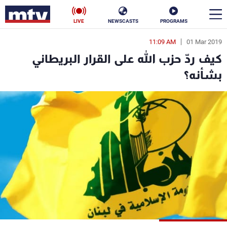
LIVE
NEWSCASTS
PROGRAMS
11:09 AM
01 Mar 2019
en
كيف ردّ حزب الله على القرار البريطاني
الأخبار
بشأنه؟
سياسة
ناس
إقتصاد
فن
منوعات
رياضة
كأس العالم
البرامج
جدول البرامج