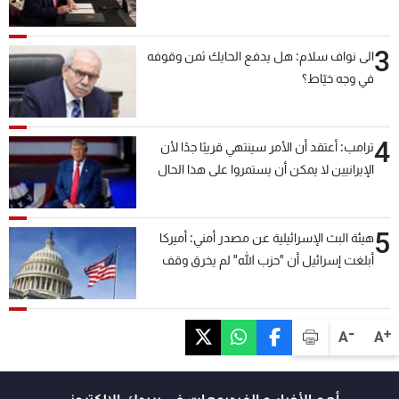
3
الى نواف سلام: هل يدفع الحايك ثمن وقوفه
في وجه خيّاط؟
4
ترامب: أعتقد أن الأمر سينتهي قريبًا جدًا لأن
الإيرانيين لا يمكن أن يستمروا على هذا الحال
5
هيئة البث الإسرائيلية عن مصدر أمني: أميركا
أبلغت إسرائيل أن "حزب الله" لم يخرق وقف
إطلاق النار أمس في مجدل زون وطلبت منها
عدم التصعيد خشية أن يؤثر ذلك على مفاوضات
روما
-
+
A
A