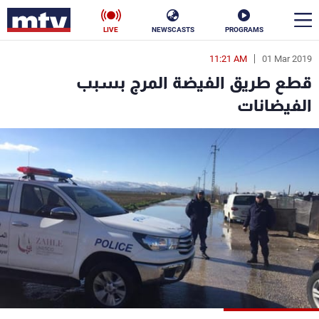
LIVE
NEWSCASTS
PROGRAMS
11:21 AM
01 Mar 2019
en
قطع طريق الفيضة المرج بسبب
الأخبار
الفيضانات
سياسة
ناس
إقتصاد
فن
منوعات
رياضة
كأس العالم
البرامج
جدول البرامج