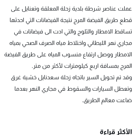
شاهد البرامج
عملت عناصر شرطة بلدية زحلة المعلقة وتعنايل على
الترددات
قطع طريق الفيضة المرج نتيجة الفيضانات التي احدثها
تساقط الامطار والثلوج والتي ادت الى فيضانات في
عن MTV
وظائف
الإنـتـاج
تواصل معنا
مجاري نهر الليطاني واختلاط مياه الصرف الصحي بمياه
لاعلاناتكم
شروط الإسـتخدام
الامطار ووصل ارتفاع منسوب المياه على طريق الفيضة
سياسة الخصوصية
المرج بمسافة اربع كيلومترات لأكثر من متر.
وقد تم تحويل السير باتجاه زحلة سعدنايل خشية غرق
وتعطل السيارات والسقوط في مجاري النهر بعدما
ضاعت معالم الطريق.
الأكثر قراءة