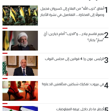
1
أنفاق "حزب الله" من البقاع إلى كسروان فجبيل
وصولاً إلى المختارة... التفاصيل في نشرة الأخبار
بعد قليل
2
نعيم قاسم يبادر... و"الحزب" أمام خيارين: أيّ
"سمّ" يختار؟
3
الرئيس عون ردّ 4 قوانين إلى مجلس النواب
4
في بيروت: تفكيك شبكتين منظّمتين للدعارة!
5
أخطر ما دار داخل غرفة المفاوضات