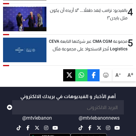
4
بالفيديو: ترامب يُنقذ طفلاً... "لا أريده أن يكون
مثل بايدن"!
5
مجموعة CMA CGM عبر شركتها التابعة CEVA
Logistics تُنجز الاستحواذ على مجموعة فتّال
-
+
A
A
أهم الأخبار و الفيديوهات في بريدك الالكتروني
@mtvlebanon
@mtvlebanonnews