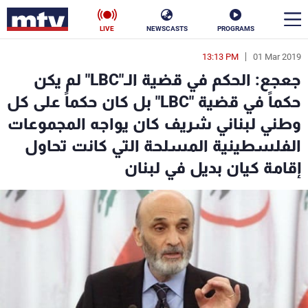
LIVE
NEWSCASTS
PROGRAMS
13:13 PM
01 Mar 2019
en
جعجع: الحكم في قضية الـ"LBC" لم يكن
الأخبار
حكماً في قضية "LBC" بل كان حكماً على كل
وطني لبناني شريف كان يواجه المجموعات
سياسة
ناس
الفلسطينية المسلحة التي كانت تحاول
إقتصاد
فن
إقامة كيان بديل في لبنان
منوعات
رياضة
كأس العالم
البرامج
جدول البرامج