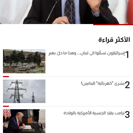
شاهد البرامج
الترددات
عن MTV
وظائف
الأكثر قراءة
الإنـتـاج
تواصل معنا
لاعلاناتكم
شروط الإسـتخدام
1
سياسة الخصوصية
إسرائيليّون تسلّلوا الى لبنان... وهذا ما حلّ بهم
2
بشرى "كهربائية" للبنانيين!
3
ترامب يقيّد الجنسية الأميركية بالولادة