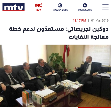
LIVE
NEWSCASTS
PROGRAMS
13:17 PM
01 Mar 2019
en
دوكين لجريصاتي: مستعدّون لدعم خطة
الأخبار
معالجة النفايات
سياسة
ناس
إقتصاد
فن
منوعات
رياضة
كأس العالم
البرامج
جدول البرامج