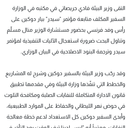
شاهد البرامج
التقى وزير البيئة فادي جريصاتي في مكتبه في الوزارة
الترددات
السفير المكلف متابعة مؤتمر "سيدر" بيار دوكين على
رأس وفد فرنسي بحضور مستشارة الوزير منال مسلّم
عن MTV
وظائف
الإنـتـاج
تواصل معنا
وتناول البحث ضرورة استعجال الآليات التنفيذية لمؤتمر
لاعلاناتكم
شروط الإسـتخدام
سيدر وترجمة البنود الاصلاحية في البيان الوزاري.
سياسة الخصوصية
وقد رحّب وزير البيئة بالسفير دوكين وشرح له المشاريع
والخطط التي تنفّذها وزارة البيئة وفي مقدمها تطبيق
قانون الادارة المتكاملة للنفايات الصلبة ومكافحة التلوث
في حوض نهر الليطاني والحفاظ على الموارد الطبيعية،
وأبدى السفير دوكين كل الاستعداد لدعم خطة معالجة
النفايات، معتبراً أنه "ليس لدينا ترف الوقت بعد التأخر في