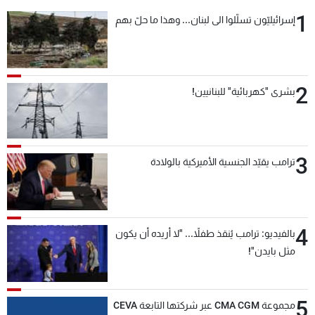
1
إسرائيليّون تسلّلوا الى لبنان... وهذا ما حلّ بهم
2
بشرى "كهربائية" للبنانيين!
3
ترامب يقيّد الجنسية الأميركية بالولادة
4
بالفيديو: ترامب يُنقذ طفلاً... "لا أريده أن يكون
مثل بايدن"!
5
مجموعة CMA CGM عبر شركتها التابعة CEVA