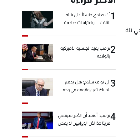
1
أبٌ يعتدي جنسيّاً على بناته
الثلاث… واعترافاتٌ صادمة
ي تلة
2
ترامب يقيّد الجنسية الأميركية
بالولادة
3
الى نواف سلام: هل يدفع
الحايك ثمن وقوفه في وجه
خيّاط؟
4
ترامب: أعتقد أن الأمر سينتهي
قريبًا جدًا لأن الإيرانيين لا يمكن
أن يستمروا على هذا الحال