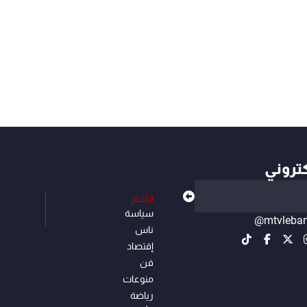
كتروني
الأخبار
سياسة
@mtvleba
ناس
إقتصاد
فن
منوعات
رياضة