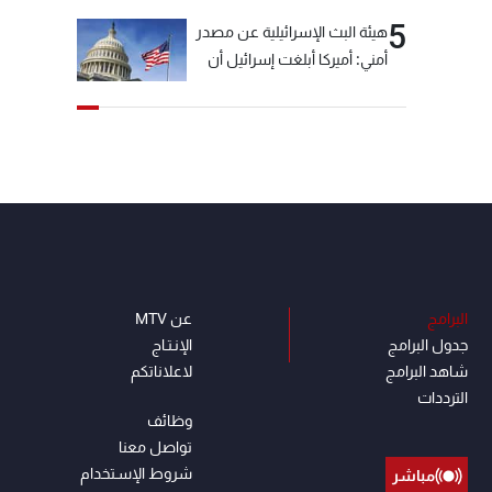
5
هيئة البث الإسرائيلية عن مصدر
أمني: أميركا أبلغت إسرائيل أن
"حزب الله" لم يخرق وقف إطلاق
النار أمس في مجدل زون
وطلبت منها عدم التصعيد
خشية أن يؤثر ذلك على
مفاوضات روما
البرامج
عن MTV
جدول البرامج
الإنـتـاج
شاهد البرامج
لاعلاناتكم
الترددات
وظائف
تواصل معنا
شروط الإسـتخدام
مباشر