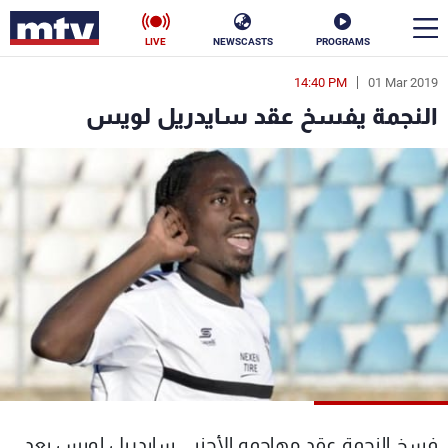
LIVE
NEWSCASTS
PROGRAMS
14:40 PM
01 Mar 2019
en
النجمة يفسخ عقد سايدريل لويس
الأخبار
سياسة
ناس
إقتصاد
فن
منوعات
رياضة
كأس العالم
البرامج
فسخ النجمة عقد مهاجمه الأجنبي سايدريل لويس بعد
جدول البرامج