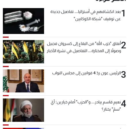
1
بعد انكشافهم في أستراليا... تفاصيل جديدة
عن توقيف "شبكة الكوكايين"
2
أنفاق "حزب الله" من البقاع إلى كسروان فجبيل
وصولاً إلى المختارة... التفاصيل في نشرة الأخبار
بعد قليل
3
الرئيس عون ردّ 4 قوانين إلى مجلس النواب
4
نعيم قاسم يبادر... و"الحزب" أمام خيارين: أيّ
"سمّ" يختار؟