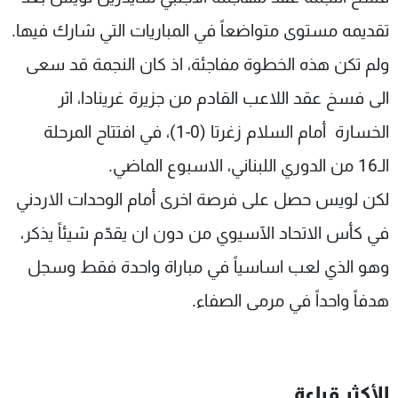
شاهد البرامج
تقديمه مستوى متواضعاً في المباريات التي شارك فيها.
الترددات
ولم تكن هذه الخطوة مفاجئة، اذ كان النجمة قد سعى
الى فسخ عقد اللاعب القادم من جزيرة غرينادا، اثر
عن MTV
وظائف
الإنـتـاج
تواصل معنا
الخسارة أمام السلام زغرتا (0-1)، في افتتاح المرحلة
لاعلاناتكم
شروط الإسـتخدام
سياسة الخصوصية
الـ16 من الدوري اللبناني، الاسبوع الماضي.
لكن لويس حصل على فرصة اخرى أمام الوحدات الاردني
في كأس الاتحاد الآسيوي من دون ان يقدّم شيئاً يذكر،
وهو الذي لعب اساسياً في مباراة واحدة فقط وسجل
هدفاً واحداً في مرمى الصفاء.
الأكثر قراءة