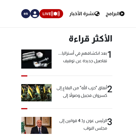
البرامج
نشرة الأخبار
LIVE
en
الأكثر قراءة
1
بعد انكشافهم في أستراليا...
تفاصيل جديدة عن توقيف
"شبكة الكوكايين"
2
أنفاق "حزب الله" من البقاع إلى
كسروان فجبيل وصولاً إلى
المختارة... التفاصيل في نشرة
الأخبار بعد قليل
3
الرئيس عون ردّ 4 قوانين إلى
مجلس النواب