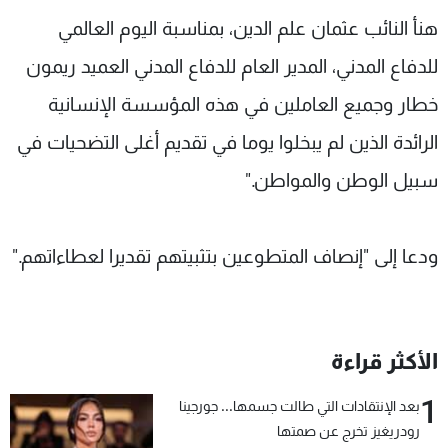
شاهد البرامج
هنأ النائب عثمان علم الدين، بمناسبة اليوم العالمي
الترددات
للدفاع المدني، المدير العام للدفاع المدني العميد ريمون
خطار وجميع العاملين في هذه المؤسسة الإنسانية
عن MTV
وظائف
الإنـتـاج
تواصل معنا
الرائدة الذين لم يبخلوا يوما في تقديم أغلى التضحيات في
لاعلاناتكم
شروط الإسـتخدام
سبيل الوطن والمواطن."
سياسة الخصوصية
ودعا إلى "إنصاف المتطوعين بتثبيتهم تقديرا لعطاءاتهم."
الأكثر قراءة
1
بعد الإنتقادات التي طالت جسمها... جورجينا
رودريغيز تخرج عن صمتها