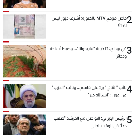
2
خاص موقع MTV بالصّورة: أشرف دبّور ليس
لاجئاً!
3
في بوداي: ١٦ خيمة "ماريجوانا"... وضبط أسلحة
وذخائر
4
نائب "الثنائي" يردّ على قاسم... ونائب "الحزب"
عن عون: "انشالله خير"
5
الرئيس الإيراني: التواصل مع المرشد "صعب
جداً" في الوقت الحالي