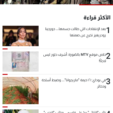
شاهد البرامج
الترددات
الأكثر قراءة
1
بعد الإنتقادات التي طالت جسمها... جورجينا
عن MTV
وظائف
الإنـتـاج
تواصل معنا
رودريغيز تخرج عن صمتها
لاعلاناتكم
شروط الإسـتخدام
سياسة الخصوصية
2
خاص موقع MTV بالصّورة: أشرف دبّور ليس
لاجئاً!
3
في بوداي: ١٦ خيمة "ماريجوانا"... وضبط أسلحة
وذخائر
نائب "الثنائي" يردّ على قاسم... ونائب "الحزب"