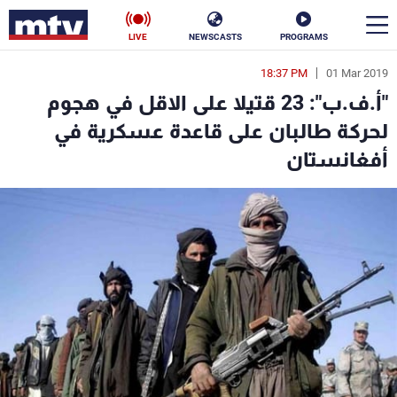
LIVE
NEWSCASTS
PROGRAMS
18:37 PM
01 Mar 2019
en
"أ.ف.ب": 23 قتيلا على الاقل في هجوم
الأخبار
لحركة طالبان على قاعدة عسكرية في
أفغانستان
سياسة
ناس
إقتصاد
فن
منوعات
رياضة
كأس العالم
البرامج
جدول البرامج