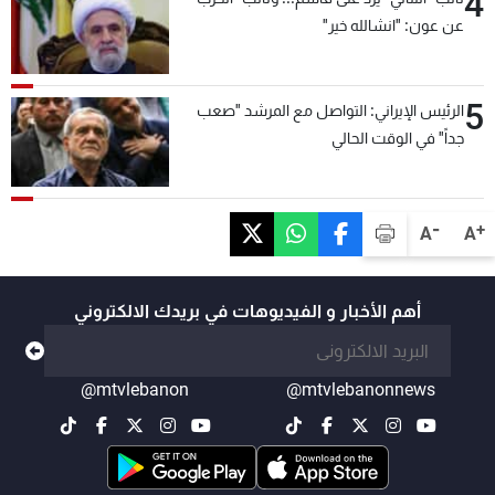
4
عن عون: "انشالله خير"
5
الرئيس الإيراني: التواصل مع المرشد "صعب
جداً" في الوقت الحالي
-
+
A
A
أهم الأخبار و الفيديوهات في بريدك الالكتروني
@mtvlebanon
@mtvlebanonnews